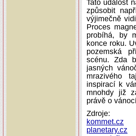
Tato událost 
způsobit např
výjimečně vid
Proces magnet
probíhá, by 
konce roku. U
pozemská př
scénu. Zda b
jasných váno
mrazivého t
inspirací k v
mnohdy již z
právě o vánoc
Zdroje:
kommet.cz
planetary.cz