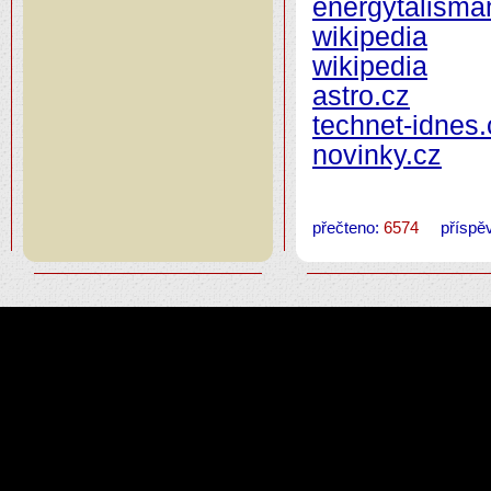
energytalisma
wikipedia
wikipedia
astro.cz
technet-idnes.
novinky.cz
přečteno:
6574
příspěv