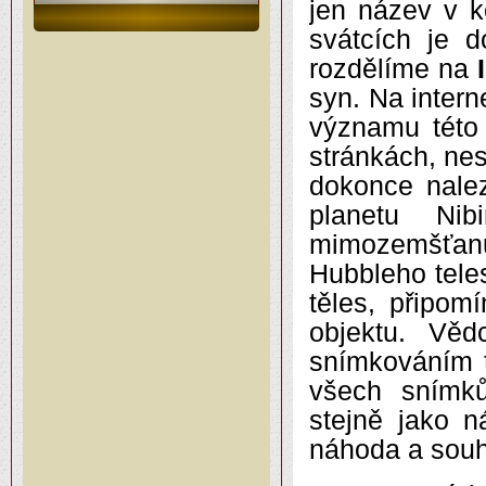
jen název v ko
svátcích je 
rozdělíme na
I
syn. Na inter
významu této
stránkách, ne
dokonce nale
planetu Ni
mimozemšťanů.
Hubbleho teles
těles, připom
objektu. Věd
snímkováním t
všech snímků
stejně jako n
náhoda a souh