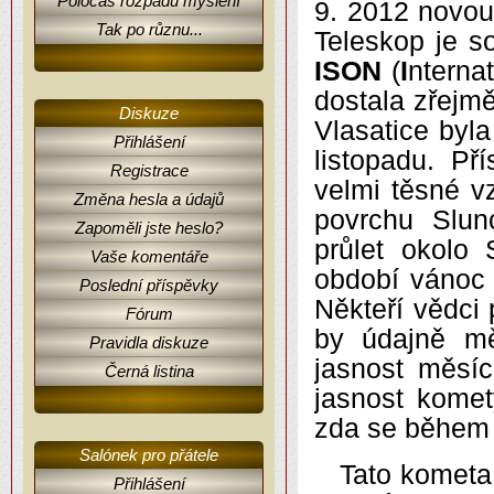
Poločas rozpadu myšlení
9. 2012 novou
Tak po různu...
Teleskop je s
ISON
(
I
nterna
dostala zřejm
Diskuze
Vlasatice byl
Přihlášení
listopadu. Př
Registrace
velmi těsné v
Změna hesla a údajů
povrchu Slun
Zapoměli jste heslo?
průlet okolo
Vaše komentáře
období vánoc 
Poslední příspěvky
Někteří vědci 
Fórum
by údajně mě
Pravidla diskuze
jasnost měsíc
Černá listina
jasnost komet
zda se během 
Salónek pro přátele
Tato kometa
Přihlášení