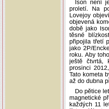
Ison není j
proletí. Na 
Lovejoy objev
objevená kome
době jako Iso
těsné blízkos
připojila tře
jako 2P/Encke
roku. Aby toho
ještě čtvrtá
prosinci 2012
Tato kometa b
až do dubna př
Do pětice le
magnetické př
každých 11 le