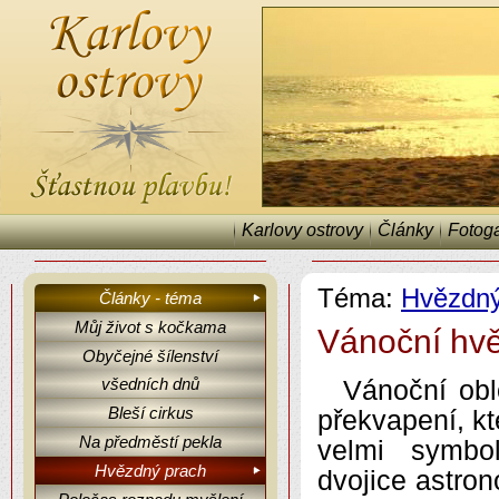
Karlovy ostrovy
Články
Fotoga
Téma:
Hvězdný
Články - téma
Můj život s kočkama
Vánoční hv
Obyčejné šílenství
Karlovy ostrovy, články, fejetony, Hvězdný prach.
všedních dnů
Vánoční obl
Bleší cirkus
překvapení, k
Na předměstí pekla
velmi symbol
Hvězdný prach
dvojice astron