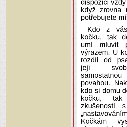
dispozici vždy
když zrovna 
potřebujete m
Kdo z vá
kočku, tak d
umí mluvit 
výrazem. U ko
rozdíl od p
její svobo
samostatn
povahou. Nak
kdo si domu d
kočku, tak
zkušenosti 
„nastavování
Kočkám vysv