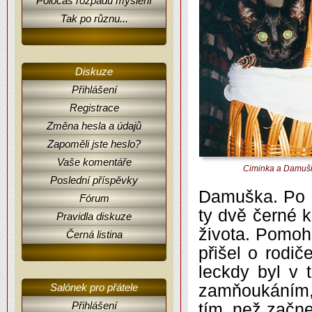
Poločas rozpadu myšlení
Tak po různu...
Diskuze
Přihlášení
Registrace
Změna hesla a údajů
Zapoměli jste heslo?
Vaše komentáře
Čiminka a Damuška
Poslední příspěvky
Damuška. Po p
Fórum
ty dvě černé k
Pravidla diskuze
života. Pomoh
Černá listina
přišel o rodi
leckdy byl v 
zamňoukáním,
Salónek pro přátele
Přihlášení
tím, než začne