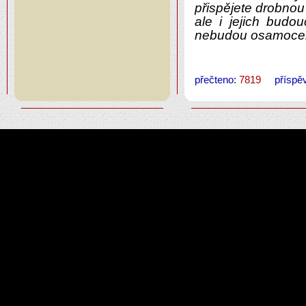
přispějete drobnou
ale i jejich budo
nebudou osamoceni
přečteno:
7819
příspěv