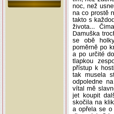
noc, než usnet
na co prostě 
takto s každod
života... Či
Damuška troc
se obě holky
poměrně po kr
a po určité do
tlapkou zesp
přístup k hos
tak musela st
odpoledne na
vítal mě slavn
jet koupit d
skočila na kl
a opřela se o 