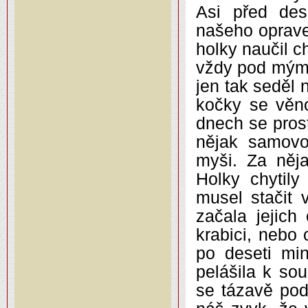
Asi před des
našeho oprave
holky naučil c
vždy pod mým 
jen tak seděl 
kočky se věno
dnech se pros
nějak samovol
myši. Za něj
Holky chytily
musel stačit 
začala jejich
krabici, nebo 
po deseti mi
pelášila k so
se tázavě pod