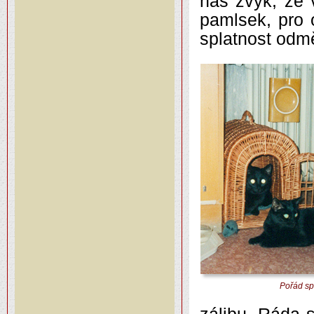
náš zvyk, že 
pamlsek, pro 
splatnost odm
Pořád spo