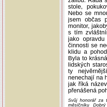
zálibu. Ráda 
stole, pokuk
Nebo se mnou
jsem občas p
monitor, jako
s tím zvláštn
jako opravdu
činnosti se n
klidu a poho
Byla to krásn
lidských star
ty nejvěrněj
nenechají na h
jak říká náze
přenášená po
Svůj honorář za t
měsíčníku Dobrý