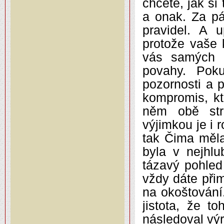
chcete, jak si
a onak. Za pá
pravidel. A u
protože vaše 
vás samých a
povahy. Pok
pozornosti a 
kompromis, kt
něm obě str
výjimkou je i 
tak Čima měla
byla v nejhl
tázavý pohled
vždy dáte přim
na okoštování
jistota, že t
následoval výr