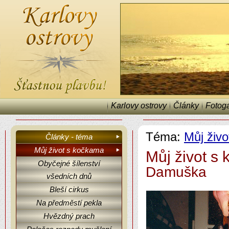
Karlovy ostrovy
Články
Fotoga
Téma:
Můj živ
Články - téma
Můj život s kočkama
Můj život s
Obyčejné šílenství
Damuška
všedních dnů
Karlovy ostrovy, články, fejetony, Můj život s kočkama.
Bleší cirkus
Na předměstí pekla
Hvězdný prach