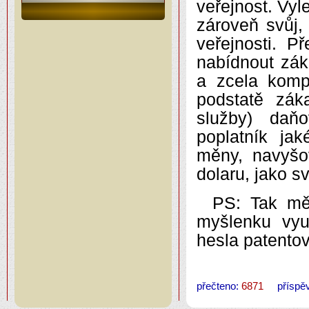
veřejnost. Vyle
zároveň svůj
veřejnosti. P
nabídnout záka
a zcela komp
podstatě zá
služby) daň
poplatník ja
měny, navyšo
dolaru, jako 
PS: Tak mě
myšlenku vyu
hesla patento
přečteno:
6871
příspěv