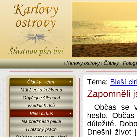
Karlovy ostrovy
Články
Fotoga
Téma:
Bleší ci
Články - téma
Můj život s kočkama
Zapomněli j
Obyčejné šílenství
Karlovy ostrovy, články, fejetony, Bleší cirkus.
všedních dnů
Občas se v
Bleší cirkus
heslo. Občas
Na předměstí pekla
důležité. Dobo
Hvězdný prach
Dnešní život 