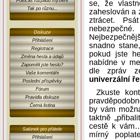
Poločas rozpadu myšlení
se, že vlast
Tak po různu...
zaheslován a 
ztrácet. Ps
nebezpečné
Diskuze
Nejbezpečnějš
Přihlášení
snadno stane
Registrace
pokud jste h
Změna hesla a údajů
nabídne v me
Zapoměli jste heslo?
dle zpráv z
Vaše komentáře
univerzální ř
Poslední příspěvky
Fórum
Zkuste kon
Pravidla diskuze
pravděpodobn
Černá listina
by vám možná 
taktně „přibal
cestě k vám
Salónek pro přátele
mírný poplat
Přihlášení