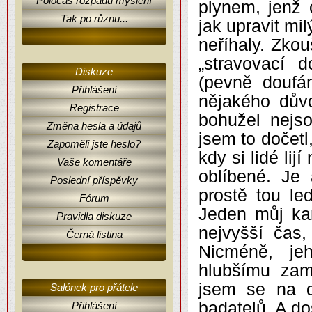
Poločas rozpadu myšlení
plynem, jenž 
Tak po různu...
jak upravit mi
neříhaly. Zkou
„stravovací 
Diskuze
(pevně doufá
Přihlášení
nějakého důvo
Registrace
bohužel nejs
Změna hesla a údajů
jsem to dočetl
Zapoměli jste heslo?
kdy si lidé lij
Vaše komentáře
oblíbené. Je 
Poslední příspěvky
prostě tou le
Fórum
Jeden můj ka
Pravidla diskuze
nejvyšší čas,
Černá listina
Nicméně, je
hlubšímu zam
jsem se na 
Salónek pro přátele
badatelů. A d
Přihlášení