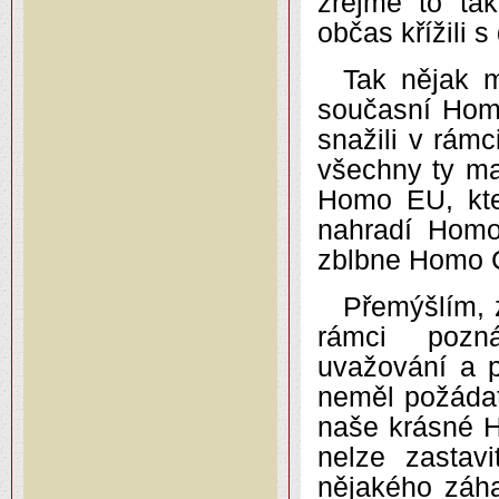
zřejmě to tak
občas křížili 
Tak nějak 
současní Homo
snažili v rám
všechny ty ma
Homo EU, kte
nahradí Homo
zblbne Homo C
Přemýšlím, 
rámci pozn
uvažování a 
neměl požádat
naše krásné H
nelze zastav
nějakého záha