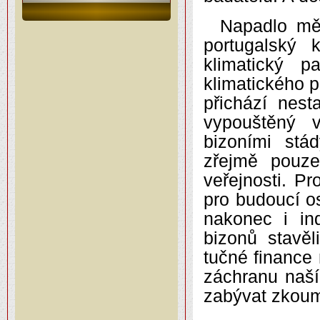
Napadlo mě
portugalský 
klimatický p
klimatického p
přichází nes
vypouštěný v
bizoními stá
zřejmě pouze
veřejnosti. P
pro budoucí os
nakonec i ind
bizonů stavě
tučné finance 
záchranu naší
zabývat zkoum