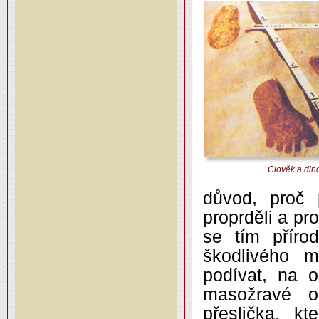
Člověk a dino
důvod, proč 
proprděli a p
se tím příro
škodlivého m
podívat, na 
masožravé o
přeslička, k