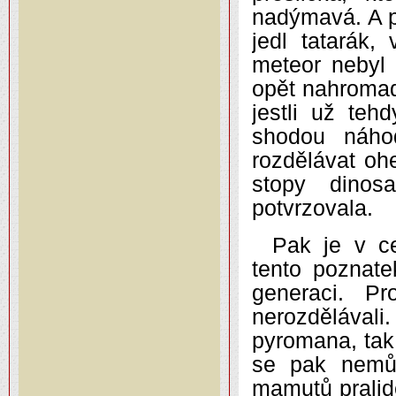
nadýmavá. A 
jedl tatarák
meteor nebyl 
opět nahromad
jestli už te
shodou náhod
rozdělávat oh
stopy dinos
potvrzovala.
Pak je v ce
tento poznate
generaci. Pr
nerozdělával
pyromana, tak
se pak nemůž
mamutů pralid