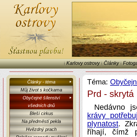
Karlovy ostrovy
Články
Fotoga
Téma:
Obyčejn
Články - téma
Můj život s kočkama
Prd - skrytá
Obyčejné šílenství
Karlovy ostrovy, články, fejetony, Obyčejné šílenství všedních dnů.
všedních dnů
Nedávno js
Bleší cirkus
krávy potřebuj
Na předměstí pekla
plynatost
. Zk
Hvězdný prach
říhají, čímž