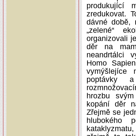
produkující
zredukovat. T
dávné době, 
„zelené“ eko
organizovali j
děr na mamu
neandrtálci 
Homo Sapiens
vymýšlejíce 
poptávky 
rozmnožovac
hrozbu svým
kopání děr n
Zřejmě se jed
hlubokého 
kataklyzmatu,