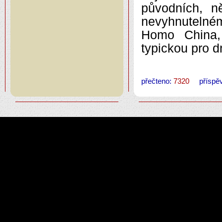
původních, n
nevyhnutelné
Homo China, 
typickou pro
přečteno:
7320
příspěv