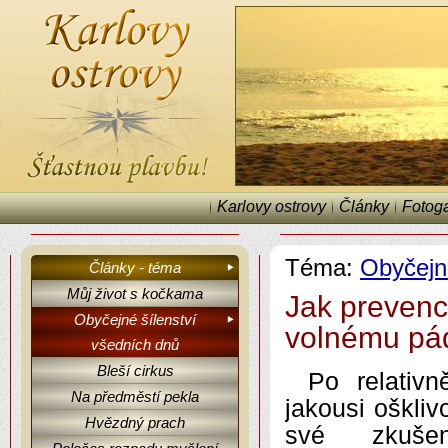
Karlovy ostrovy
Články
Fotoga
Téma:
Obyčejn
Články - téma
Můj život s kočkama
Jak prevenc
Obyčejné šílenství
volnému pá
všedních dnů
Karlovy ostrovy, články, fejetony, Obyčejné šílenství všedních dnů.
Bleší cirkus
Po relativ
Na předměstí pekla
jakousi oškliv
Hvězdný prach
své zkušen