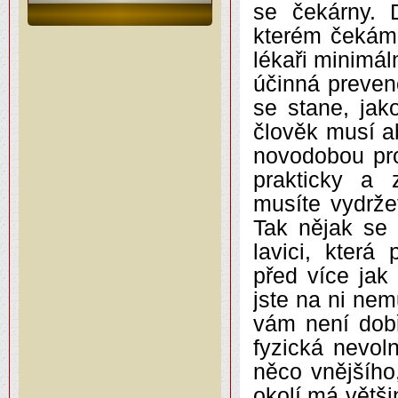
se čekárny. 
kterém čekám.
lékaři minimá
účinná preven
se stane, jak
člověk musí a
novodobou pr
prakticky a 
musíte vydrže
Tak nějak se
lavici, která
před více jak 
jste na ni nem
vám není dobř
fyzická nevol
něco vnějšího
okolí má větši