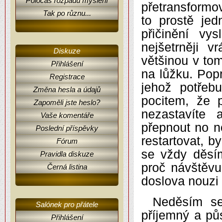
Poločas rozpadu myšlení
přetransformov
Tak po různu...
to prostě je
přičinění vy
nejšetrněji 
Diskuze
většinou v tom
Přihlášení
na lůžku. Pop
Registrace
jehož potřeb
Změna hesla a údajů
pocitem, že 
Zapoměli jste heslo?
nezastavíte
Vaše komentáře
přepnout no n
Poslední příspěvky
restartovat, 
Fórum
se vždy děsí
Pravidla diskuze
proč návštěvu
Černá listina
doslova nouzi 
Neděsím se 
Salónek pro přátele
příjemný a pů
Přihlášení