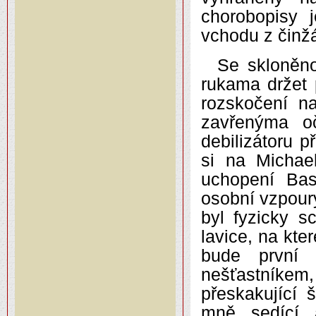
chorobopisy 
vchodu z činžá
Se skloněno
rukama držet 
rozskočení n
zavřenýma o
debilizátoru 
si na Michae
uchopení Bas
osobní vzpour
byl fyzicky s
lavice, na kte
bude první 
nešťastníkem
přeskakující 
mně sedící a