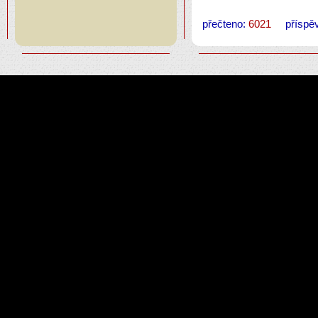
přečteno:
6021
příspěv