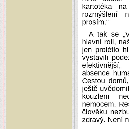
kartotéka na
rozmýšlení n
prosím.“
A tak se „V
hlavní roli, n
jen prolétlo
vystavili pod
efektivnější
absence human
Cestou domů, 
ještě uvědomi
kouzlem nec
nemocem. Resp
člověku nezbu
zdravý. Není 