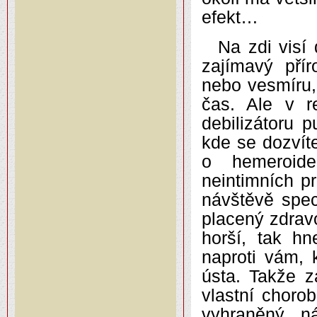
efekt…
Na zdi visí 
zajímavý pří
nebo vesmíru,
čas. Ale v r
debilizátoru 
kde se dozvít
o hemeroid
neintimních p
návštěvě speci
placený zdrav
horší, tak h
naproti vám,
ústa. Takže z
vlastní chorob
vyhraněný n