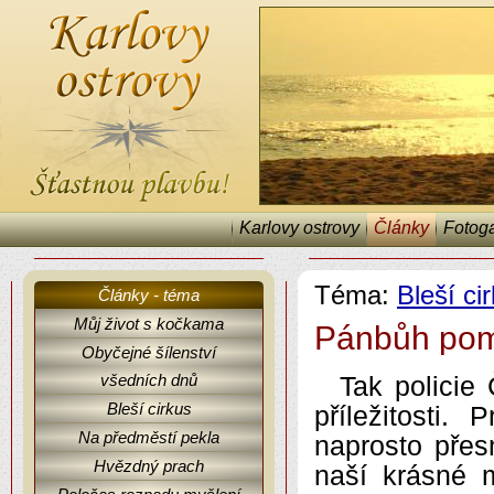
Karlovy ostrovy
Články
Fotoga
Téma:
Bleší ci
Články - téma
Můj život s kočkama
Pánbůh pom
Obyčejné šílenství
Karlovy ostrovy, články, fejetony, Bleší cirkus.
všedních dnů
Tak policie
Bleší cirkus
příležitosti
Na předměstí pekla
naprosto pře
Hvězdný prach
naší krásné 