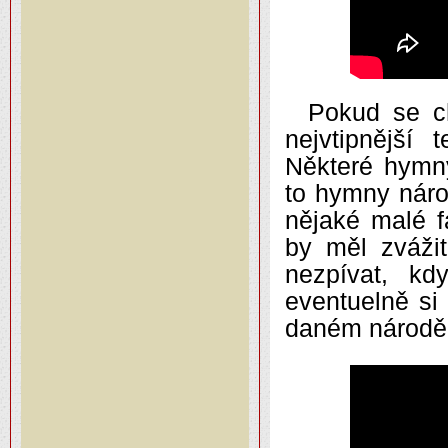
Pokud se c
nejvtipnější
Některé hymn
to hymny náro
nějaké malé f
by měl zvážit
nezpívat, k
eventuelně si 
daném národě