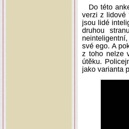
Do této ank
verzi z lidové
jsou lidé intel
druhou stran
neinteligentní
své ego. A poku
z toho nelze 
útěku. Policej
jako varianta