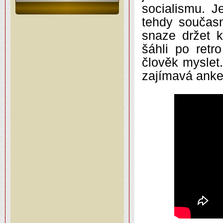
socialismu. J
tehdy součas
snaze držet 
šáhli po retr
člověk myslet
zajímavá anket