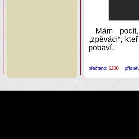
Mám pocit,
„zpěváci“, kte
pobaví.
přečteno:
6200
příspěv