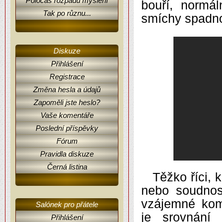
Poločas rozpadu myšlení
bouří, normá
Tak po různu...
smíchy spadno
Diskuze
Přihlášení
Registrace
Změna hesla a údajů
Zapoměli jste heslo?
Vaše komentáře
Poslední příspěvky
Fórum
Pravidla diskuze
Černá listina
Těžko říci, 
nebo soudnos
vzájemné kom
Salónek pro přátele
je srovnání
Přihlášení