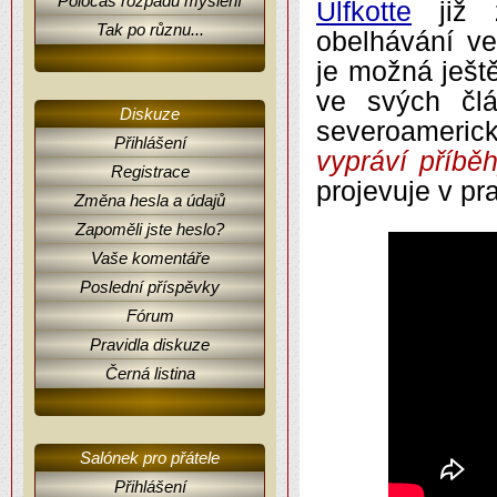
Poločas rozpadu myšlení
Ulfkotte
již z
Tak po různu...
obelhávání ve
je možná ještě
ve svých člá
Diskuze
severoameri
Přihlášení
vypráví příběh
Registrace
projevuje v pra
Změna hesla a údajů
Zapoměli jste heslo?
Vaše komentáře
Poslední příspěvky
Fórum
Pravidla diskuze
Černá listina
Salónek pro přátele
Přihlášení