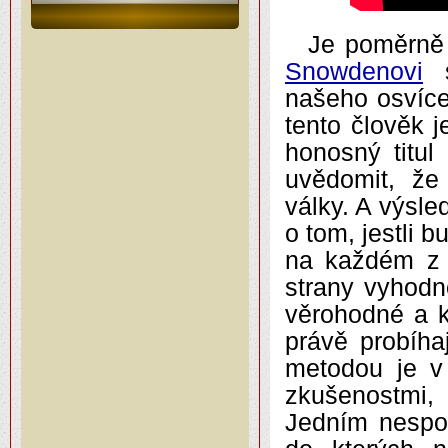
Je poměrně
Snowdenovi
s
našeho osvíce
tento člověk 
honosný titul
uvědomit, že
války. A výsle
o tom, jestli 
na každém z n
strany vyhodn
věrohodné a k
právě probíhaj
metodou je v 
zkušenostmi,
Jedním nespo