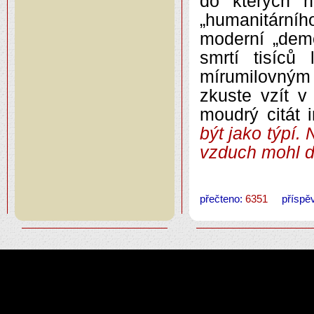
do kterých n
„humanitární
moderní „demo
smrtí tisíců
mírumilovným ž
zkuste vzít v
moudrý citát
být jako týpí.
vzduch mohl d
přečteno:
6351
příspěv