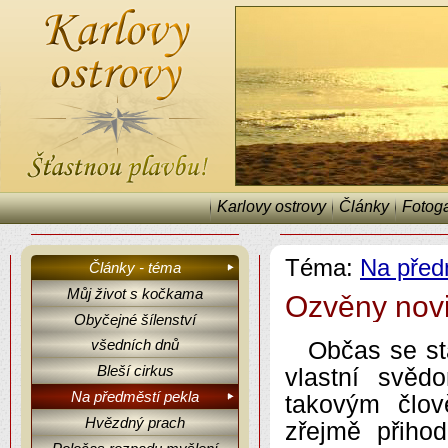
Karlovy ostrovy
Články
Fotoga
Téma:
Na před
Články - téma
Můj život s kočkama
Ozvěny nov
Obyčejné šílenství
Karlovy ostrovy, články, fejetony, Na předměstí pekla.
všedních dnů
Občas se st
Bleší cirkus
vlastní svěd
Na předměstí pekla
takovým člov
Hvězdný prach
zřejmě přiho