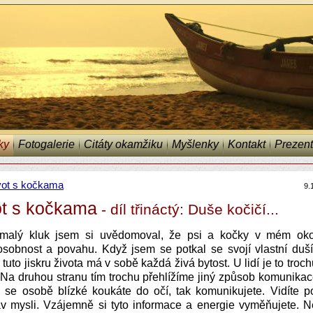
ky
Fotogalerie
Citáty okamžiku
Myšlenky
Kontakt
Prezent
vot s kočkama
9.
ot s kočkama
- díl třináctý: Duše kočičí...
malý kluk jsem si uvědomoval, že psi a kočky v mém okol
sobnost a povahu. Když jsem se potkal se svojí vlastní duší
 tuto jiskru života má v sobě každá živá bytost. U lidí je to tro
. Na druhou stranu tím trochu přehlížíme jiný způsob komunika
 se osobě blízké koukáte do očí, tak komunikujete. Vidíte p
v mysli. Vzájemně si tyto informace a energie vyměňujete. N