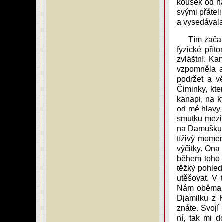
kousek od n
svými přáteli
a vysedávala
Tím začal
fyzické přít
zvláštní. Ka
vzpomněla a
podržet a v
Čiminky, kte
kanapi, na 
od mé hlavy,
smutku mezi
na Damušku a
tíživý momen
výčitky. Ona
během toho p
těžký pohled
utěšovat. V 
Nám oběma. 
Djamilku z K
znáte. Svojí
ní, tak mi d