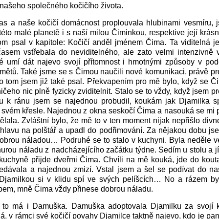
 našeho společného kočičího života.
čas a naše kočičí domácnost proplouvala hlubinami vesmíru, 
éto malé planetě i s naší milou Čiminkou, respektive její krás
om psal v kapitole: Kočičí anděl jménem Čima. Ta viditelná 
asem vstřebala do neviditelného, ale zato velmi intenzivně 
ré umí dát najevo svojí přítomnost i hmotnými způsoby v po
ětů. Také jsme se s Čimou naučili nové komunikaci, právě pr
o tom jsem již také psal. Překvapením pro mě bylo, když se 
čeho nic plně fyzicky zviditelnit. Stalo se to vždy, když jsem p
ou k ránu jsem se najednou probudil, koukám jak Djamilka sp
svém křesle. Najednou z okna seskočí Čima a nasouká se mi p
dělala. Zvláštní bylo, že mě to v ten moment nijak nepřišlo div
 hlavu na polštář a upadl do podřimování. Za nějakou dobu jse
obrou náladou… Podruhé se to stalo v kuchyni. Byla neděle v
rou náladu z nadcházejícího začátku týdne. Sedím u stolu a 
kuchyně přijde dveřmi Čima. Chvíli na mě kouká, jde do kouta
edávala a najednou zmizí. Vstal jsem a šel se podívat do na
jamilkou si v klidu spí ve svých pelíšcích… No a rázem byl
bem, mně Čima vždy přinese dobrou náladu.
to má i Damuška. Damuška adoptovala Djamilku za svojí ko
á, v rámci své kočičí povahy Djamilce taktně najevo, kdo je pan