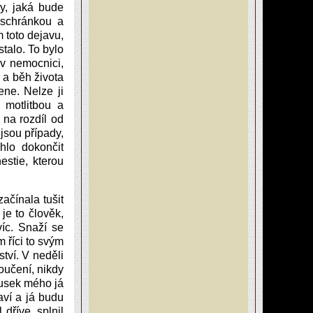
y, jaká bude
 schránkou a
m toto dejavu,
stalo. To bylo
v nemocnici,
 a běh života
ne. Nelze ji
 motlitbou a
 na rozdíl od
jsou případy,
hlo dokončit
estie, kterou
ačínala tušit
je to člověk,
víc. Snaží se
 říci to svým
tví. V neděli
oučení, nikdy
ousek mého já
aví a já budu
dříve, splnil