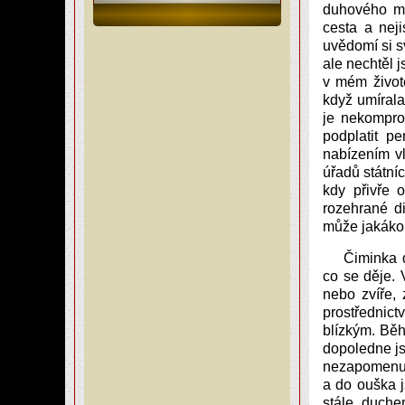
duhového mo
cesta a nej
uvědomí si sv
ale nechtěl j
v mém život
když umírala
je nekompro
podplatit p
nabízením vl
úřadů státní
kdy přivře 
rozehrané di
může jakákoli
Čiminka d
co se děje. 
nebo zvíře, 
prostřednict
blízkým. Běh
dopoledne js
nezapomenu. 
a do ouška j
stále, duche