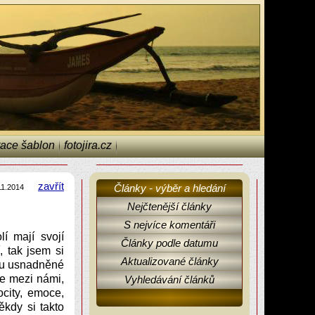
ace šablon
fotojira.cz
zavřít
Články - výběr a hledání
11.2014
Nejčtenější články
S nejvíce komentáři
í mají svojí
Články podle datumu
, tak jsem si
Aktualizované články
chu usnadněné
ce mezi námi,
Vyhledávání článků
ocity, emoce,
ěkdy si takto