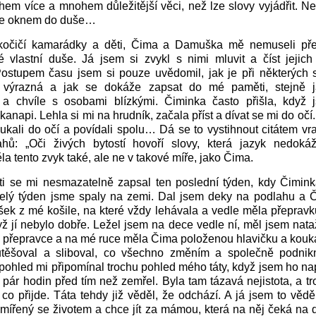
em více a mnohem důležitější věci, než lze slovy vyjádřit. 
 je oknem do duše…
očičí kamarádky a děti, Čima a Damuška mě nemuseli pře
é vlastní duše. Já jsem si zvykl s nimi mluvit a číst jejic
ostupem času jsem si pouze uvědomil, jak je při některých si
 výrazná a jak se dokáže zapsat do mé paměti, stejně ja
a chvíle s osobami blízkými. Čiminka často přišla, když 
kanapi. Lehla si mi na hrudník, začala příst a dívat se mi do očí.
kali do očí a povídali spolu… Dá se to vystihnout citátem vr
ů: „Oči živých bytostí hovoří slovy, která jazyk nedokáže 
 tento zvyk také, ale ne v takové míře, jako Čima.
i se mi nesmazatelně zapsal ten poslední týden, kdy Čimink
 Celý týden jsme spaly na zemi. Dal jsem deky na podlahu a 
šek z mé košile, na které vždy lehávala a vedle měla přepravku
yž jí nebylo dobře. Ležel jsem na dece vedle ní, měl jsem nat
 přepravce a na mé ruce měla Čima položenou hlavičku a kouka
utěšoval a sliboval, co všechno změním a společně podni
í pohled mi připomínal trochu pohled mého táty, když jsem ho na
 pár hodin před tím než zemřel. Byla tam tázavá nejistota, a tr
o přijde. Táta tehdy již věděl, že odchází. A já jsem to vědě
smířený se životem a chce jít za mámou, která na něj čeká na