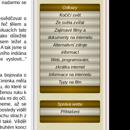
Ne nadarmo se
Odkazy
Kočičí svět
svědčovat o
Ze světa zvířat
h řeč tělem a
tuacích tato
Zajimavé filmy a
ko důležité
dokumenty na internetu
jsem ležel a
Alternativní zdroje
 A tak jsme si
informací
aního indiána
vyslovit...“
Web, programování,
zkrátka internet
Informace na internetu
a bojovala o
Čiminka měla
Typy na film
, do které si
aženou ruku k
la mi do očí.
kneme, až se
Správa webu
posledy viděl
Přihlášení
ochu strach z
l také. Věděl
 druhém konci