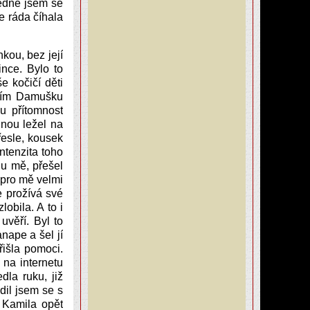
edne jsem se
de ráda číhala
kou, bez její
ince. Bylo to
e kočičí děti
usím Damušku
u přítomnost
inou ležel na
esle, kousek
ntenzita toho
u mě, přešel
 pro mě velmi
e prožívá své
obila. A to i
uvěří. Byl to
nape a šel jí
řišla pomoci.
na internetu
dla ruku, již
dil jsem se s
k Kamila opět