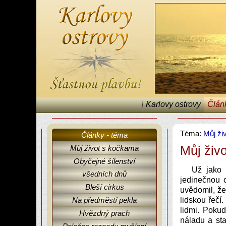
Karlovy ostrovy
Člán
Téma:
Můj ži
Články - téma
Můj živ
Můj život s kočkama
Obyčejné šílenství
Karlovy ostrovy, články, fejetony, Můj život s kočkama.
Už jako 
všedních dnů
jedinečnou o
Bleší cirkus
uvědomil, že
Na předměstí pekla
lidskou řečí
lidmi. Pokud
Hvězdný prach
náladu a sta