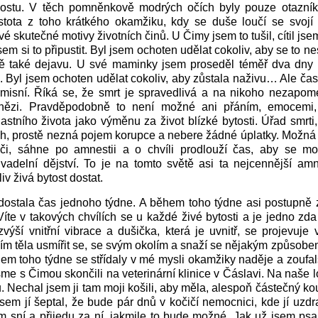
stu. V těch pomněnkově modrých očích byly pouze otazník
istota z toho krátkého okamžiku, kdy se duše loučí se svojí
é skutečné motivy životních činů. U Čimy jsem to tušil, cítil jse
sem si to připustit. Byl jsem ochoten udělat cokoliv, aby se to ne
ě také dejavu. U své maminky jsem proseděl téměř dva dny 
. Byl jsem ochoten udělat cokoliv, aby zůstala naživu… Ale čas
misní. Říká se, že smrt je spravedlivá a na nikoho nezapome
enězi. Pravděpodobně to není možné ani přáním, emocemi,
astního života jako výměnu za život blízké bytosti. Úřad smrti,
ch, prostě nezná pojem korupce a nebere žádné úplatky. Možná 
oči, sáhne po amnestii a o chvíli prodlouží čas, aby se mo
vadelní dějství. To je na tomto světě asi ta nejcennější amn
v živá bytost dostat.
ostala čas jednoho týdne. A během toho týdne asi postupně z
Víte v takových chvílích se u každé živé bytosti a je jedno zda 
zvýší vnitřní vibrace a dušička, která je uvnitř, se projevuje 
vím těla usmířit se, se svým okolím a snaží se nějakým způsobem
em toho týdne se střídaly v mé mysli okamžiky naděje a zoufals
me s Čimou skončili na veterinární klinice v Čáslavi. Na naše l
Nechal jsem ji tam moji košili, aby měla, alespoň částečný k
sem jí šeptal, že bude pár dnů v kočičí nemocnici, kde jí uzdr
m sní a přijedu za ní, jakmile to bude možné. Jak už jsem psal 