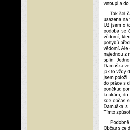
vstoupila do
Tak šel 
usazena na t
Už jsem o t
podoba se č
vědomí, kte
pohybů předm
vědomí. Ale 
najednou z ni
splín. Jedn
Damuška ve 
jak to vždy 
jsem položil
do práce s d
poněkud ponu
koukám, do 
kde občas s
Damuška s D
Tímto způso
Podobně 
Občas sice d