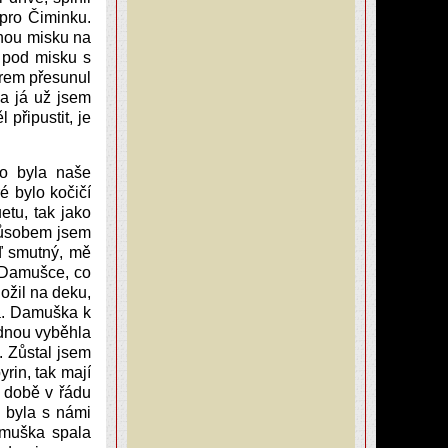
 pro Čiminku.
nou misku na
 pod misku s
orem přesunul
a já už jsem
 připustit, je
to byla naše
é bylo kočičí
etu, tak jako
působem jsem
uď smutný, mě
t Damušce, co
ožil na deku,
ka. Damuška k
jednou vyběhla
ě. Zůstal jsem
yrin, tak mají
 době v řádu
y byla s námi
amuška spala