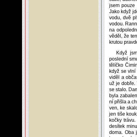
jsem pouze p
Jako když j
vodu, dvě p
vodou. Ranní
na odpoledn
věděl, že ten
krutou prav
Když jsm
poslední smu
tělíčko Čimi
když se vln
viděl a obča
už je dobře.
se stalo. Da
byla zabalen
ní přišla a c
ven, ke skalc
jen tiše kouk
kočky trávu
desítek minu
doma. Oba j