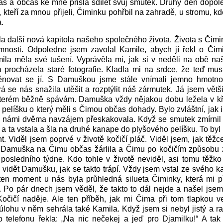
ás a občas ke mně přišla sdílet svůj smutek. Druhý den dopol
, kteří za mnou přijeli, Čiminku pohřbil na zahradě, u stromu, k
.
a další nová kapitola našeho společného života. Života s Čimin
omnosti. Odpoledne jsem zavolal Kamile, abych jí řekl o Čim
mila měla své tušení. Vyprávěla mi, jak si v neděli na obě naš
 procházela staré fotografie. Kladla mi na srdce, že teď m
ěnovat se jí. S Damuškou jsme stále vnímali jemno hmotno
rá se nás snažila utěšit a rozptýlit náš zármutek. Já jsem větš
kterém běžně spávám. Damuška vždy nějakou dobu ležela v kř
 pelíšku o který měli s Čimou občas dohady. Bylo zvláštní, jak i
 námi dvěma navzájem přeskakovala. Když se smutek zmírnil 
 ta vstala a šla na druhé kanape do plyšového pelíšku. To byl
t. Viděl jsem poprvé v životě kočičí pláč. Viděl jsem, jak těžc
 Damuška na Čimu občas žárlila a Čimu po kočičím způsobu zl
osledního týdne. Kdo tohle v životě neviděl, asi tomu těžko 
 vidět Damušku, jak se takto trápí. Vždy jsem vstal ze svého ka
ten moment u nás byla průhledná silueta Čiminky, která mi p
Po pár dnech jsem věděl, že takto to dál nejde a našel jsem 
očičí naděje. Ale ten příběh, jak mi Čima při tom tlapkou ve
 úlohu v něm sehrála také Kamila. Když jsem si nebyl jistý a ra
o telefonu řekla: „Na nic nečekej a jeď pro Djamilku!“ A ta