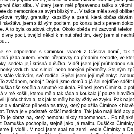
rvní část slibu. V úterý jsem měl připravenou tašku s věcmi
dete do nemocnice za svým blízkým… V tašce měla svojí oblíbe
lyšové myšky, granulky, kapsičky a psaní, která občas dávám
 návštěvu jsem s tíživým pocitem, po konzultaci s panem dokt
e. A to byla osudová chyba. Okolo oběda mi zazvonil telefon 
 divný pocit, trvající několik minut před tím, který jsem si nechtěl
dou…
e se odpoledne s Čiminkou vraceli z Čáslavi domů, tak 
tná jízda autem. Vedle přepravky na předním sedadle, ve kter
nky, seděla její krásná dušička. Viděl jsem její průhlednou silu
í horký vzduch nad silnicí, nebo horkými předměty. Stejným z
s stále vídávám, své rodiče. Slyšel jsem její myšlenky: „Neb
 To zvládnem, neboj.“ Dojeli jsme domů a já šel nejdříve sděli
muška tiše seděla a smutně koukala. Přinesl jsem Čiminku a pol
á v mé košili, kterou měla tak ráda a koukala jí pouze hlavič
hvíli jí oňuchávala, tak jak to měly holky vždy ve zvyku. Pak na
e a v tlamičce přinesla trs trávy, který položila Čimince k hlav
at. Tráva je v podstatě kočičí medicína. Tak jako mají lidé acylp
. To je obraz na, který nemohu nikdy zapomenout… Po nějaké
t Damuška pochopila, stejně jako já realitu. Dušička Čimink
sme ji viděli. V noci jsem spal na zemi, vedle Čiminky a D