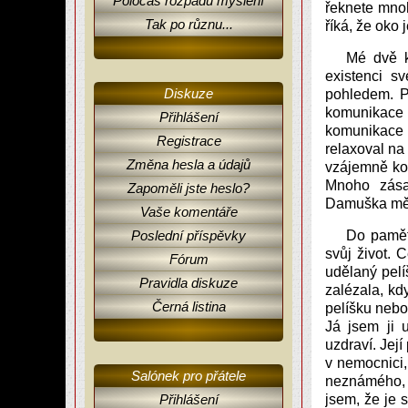
Poločas rozpadu myšlení
řeknete mnoh
Tak po různu...
říká, že oko
Mé dvě k
existenci sv
Diskuze
pohledem. P
komunikace
Přihlášení
komunikace 
Registrace
relaxoval na 
Změna hesla a údajů
vzájemně kou
Mnoho zásah
Zapoměli jste heslo?
Damuška měla
Vaše komentáře
Poslední příspěvky
Do pamět
svůj život.
Fórum
udělaný pelí
Pravidla diskuze
zalézala, kd
Černá listina
pelíšku nebo
Já jsem ji 
uzdraví. Jej
v nemocnici,
Salónek pro přátele
neznámého, c
Přihlášení
jsem, že je 