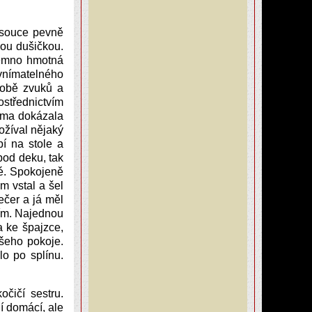
jsouce pevně
nou dušičkou.
jemno hmotná
vnímatelného
době zvuků a
ostřednictvím
Čima dokázala
rožíval nějaký
í na stole a
od deku, tak
né. Spokojeně
m vstal a šel
ečer a já měl
jím. Najednou
 ke špajzce,
šeho pokoje.
o po splínu.
čičí sestru.
í domácí, ale