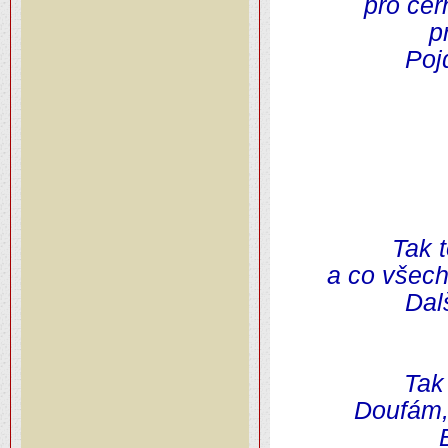
pro čer
p
Poj
Tak 
a co všech
Dal
Tak
Doufám, 