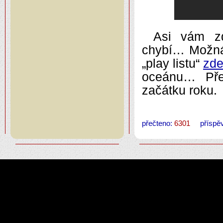
Asi vám zd
chybí… Možná 
„play listu“
zd
oceánu… Pře
začátku roku.
přečteno:
6301
příspěv