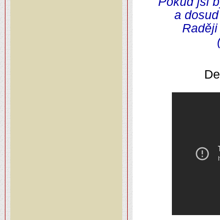
Pokud jsi b
a dosud
Raději 
De