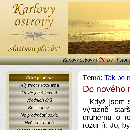
Karlovy ostrovy
Články
Fotoga
Téma:
Tak po r
Články - téma
Můj život s kočkama
Do nového 
Obyčejné šílenství
Karlovy ostrovy, články, fejetony, Tak po různu...
všedních dnů
Když jsem s
Bleší cirkus
výrazně star
Na předměstí pekla
druhému o r
Hvězdný prach
rozum). Jo, by