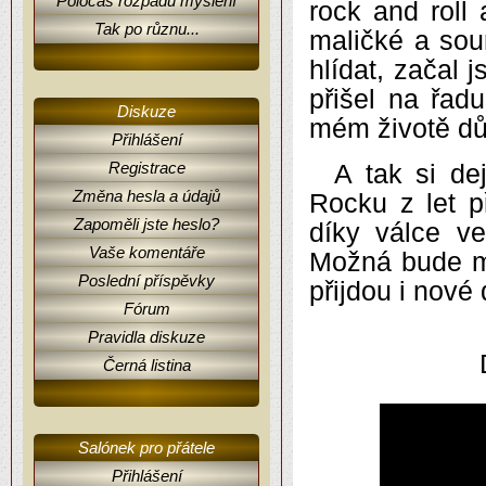
Poločas rozpadu myšlení
rock and roll
Tak po různu...
maličké a sou
hlídat, začal j
přišel na řad
Diskuze
mém životě dů
Přihlášení
Registrace
A tak si de
Změna hesla a údajů
Rocku z let p
Zapoměli jste heslo?
díky válce v
Vaše komentáře
Možná bude mí
Poslední příspěvky
přijdou i nové
Fórum
Pravidla diskuze
Černá listina
Salónek pro přátele
Přihlášení