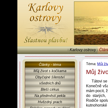
Karlovy ostrovy
Člán
Téma:
Můj ži
Články - téma
Můj živ
Můj život s kočkama
Obyčejné šílenství
Karlovy ostrovy, články, fejetony, Můj život s kočkama.
Tátovi se
všedních dnů
Konečně však
Bleší cirkus
mám pocit, ž
Na předměstí pekla
do starých,
Rodiče spolu
Hvězdný prach
kutnohorské 