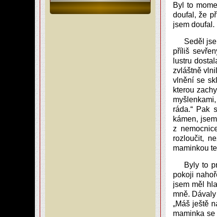
Byl to mome
doufal, že p
jsem doufal.
Seděl jse
příliš sevře
lustru dosta
zvláštně vln
vlnění se s
kterou zachy
myšlenkami, 
ráda.“ Pak 
kámen, jsem 
z nemocnic
rozloučit, 
maminkou teh
Byly to p
pokoji nahoř
jsem měl hla
mně. Dávaly 
„Máš ještě n
maminka se s