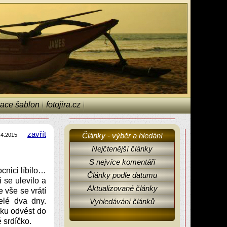
ace šablon
fotojira.cz
zavřít
Články - výběr a hledání
.4.2015
Nejčtenější články
S nejvíce komentáři
cnici líbilo…
Články podle datumu
 se ulevilo a
Aktualizované články
 vše se vrátí
elé dva dny.
Vyhledávání článků
nku odvést do
 srdíčko.