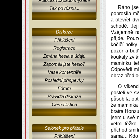
Poločas rozpadu myšlení
Ráno jse
Tak po různu...
poprosila mě
a otevřel d
schodě. Jej
Diskuze
Vzájemně na 
přijde. Pou
Přihlášení
kočičí holky
Registrace
pozor a buď
Změna hesla a údajů
koukaly zvl
maminku teh
Zapoměli jste heslo?
Odpovědí mi
Vaše komentáře
obraz před o
Poslední příspěvky
O víkend
Fórum
posteli ve s
Pravidla diskuze
působila opt
Černá listina
že maminka u
bratra Honzu
jsem u své m
velmi těžko 
Salónek pro přátele
příchod smrti
Přihlášení
sama… Kdo to