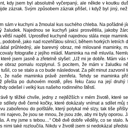
nt, kdy jsem byl absolutně vyčerpaný, ale někde v koutku duš
řijde zázrak. Svým způsobem zázrak přišel, i když byl jiný, než 
m sám v kuchyni a žmoulal kus suchého chleba. Na pořádné jí
ný žaludek. Najednou se kuchyň jaksi prosvětlila, jakoby žáro
la větší napětí. Uprostřed kuchyně najednou stála moje mamin
il, podobně, jako nad rozehřátou silnicí, během horkých letních d
kládal průhledný, ale barevný obraz, mé milované maminky, ma
covaly fotografie z jejího mládí. Maminka na mě mluvila. Nemluv
které jsem jasně a zřetelně slyšel: „Už mi je dobře. Mám vá
se obraz pomalu rozplynul. S pocitem, že mám v žaludku ně
tušil, co se stalo a co bude následovat. Za pět minut zazvonil te
e, že naše maminka právě zemřela. Tehdy se maminka při
než přešla po duhovém mostě, přes řeku času na její druhý 
dy odešel i velký kus našeho rodinného štěstí.
rávě ty těžké chvíle, jedny z nejtěžších v mém životě, které 
e sdílely dvě černé kočky, které dokázaly vnímat a sdílet můj
vu zabořenou do polštáře, který polykal mé slzy, tak tiše přišly 
mi najevo, že jsou se mnou, že jsou zde, aby mi byly oporou. Ja
ás. A my jsme s tebou…“ Obě dvě dobře věděly, co se stalo. 
 nimi také rozloučila. Nikdy v životě jsem si nedokázal představ