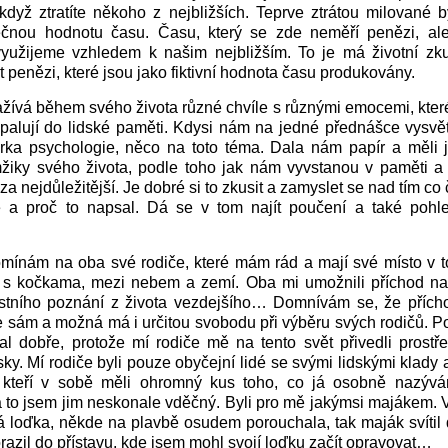
 když ztratíte někoho z nejbližších. Teprve ztrátou milované b
ečnou hodnotu času. Času, který se zde neměří penězi, ale
využijeme vzhledem k našim nejbližším. To je má životní zku
t penězi, které jsou jako fiktivní hodnota času produkovány.
žívá během svého života různé chvíle s různými emocemi, kter
ypalují do lidské paměti. Kdysi nám na jedné přednášce vysvě
orka psychologie, něco na toto téma. Dala nám papír a měli 
žiky svého života, podle toho jak nám vyvstanou v paměti a t
a nejdůležitější. Je dobré si to zkusit a zamyslet se nad tím co 
e a proč to napsal. Dá se v tom najít poučení a také pohle
mínám na oba své rodiče, které mám rád a mají své místo v t
 s kočkama, mezi nebem a zemí. Oba mi umožnili příchod na 
astního poznání z života vezdejšího… Domnívám se, že přícho
e sám a možná má i určitou svobodu při výběru svých rodičů. P
al dobře, protože mí rodiče mě na tento svět přivedli prostř
ky. Mí rodiče byli pouze obyčejní lidé se svými lidskými klady a
é, kteří v sobě měli ohromný kus toho, co já osobně nazývá
za to jsem jim neskonale vděčný. Byli pro mě jakýmsi majákem. 
loďka, někde na plavbě osudem porouchala, tak maják svítil 
azil do přístavu, kde jsem mohl svojí loďku začít opravovat…