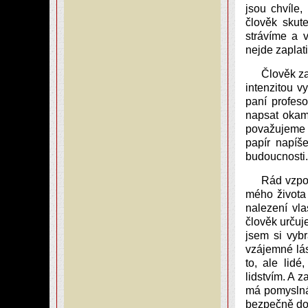
jsou chvíle,
člověk skut
strávíme a 
nejde zaplati
Člověk za
intenzitou v
paní profes
napsat okam
považujeme z
papír napíš
budoucnosti.
Rád vzpo
mého života
nalezení vl
člověk určuj
jsem si vybr
vzájemné lás
to, ale lid
lidstvím. A 
má pomyslná 
bezpečně dor