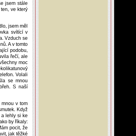
e jsem stále
ten, ve který
dlo, jsem měl
vka svítící v
ka. Vzduch se
nů. A v tomto
jící podobu,
ila řečí, ale
s všechny moc
kolikatunový
lefon. Volali
šla se mnou
břeh. S naší
se mnou v tom
 smutek. Když
a lehly si ke
ko by říkaly:
Mám pocit, že
it, jak těžké