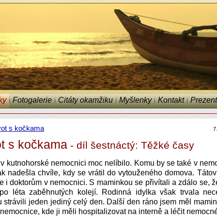
ky
Fotogalerie
Citáty okamžiku
Myšlenky
Kontakt
Prezent
vot s kočkama
7
ot s kočkama
- díl šestnáctý: Těžké časy
 v kutnohorské nemocnici moc nelíbilo. Komu by se také v nemo
 nadešla chvíle, kdy se vrátil do vytouženého domova. Tátovi
e i doktorům v nemocnici. S maminkou se přivítali a zdálo se, že
 po léta zaběhnutých kolejí. Rodinná idylka však trvala nec
 strávili jeden jediný celý den. Další den ráno jsem měl mami
nemocnice, kde ji měli hospitalizovat na interně a léčit nemocné