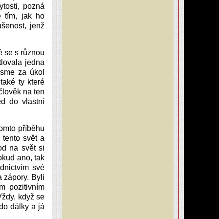
ytosti, pozná
 tím, jak ho
šenost, jenž
é se s různou
tlovala jedna
jsme za úkol
aké ty které
člověk na ten
d do vlastní
omto příběhu
tento svět a
d na svět si
okud ano, tak
ednictvím své
 zápory. Byli
m pozitivním
Vždy, když se
do dálky a já