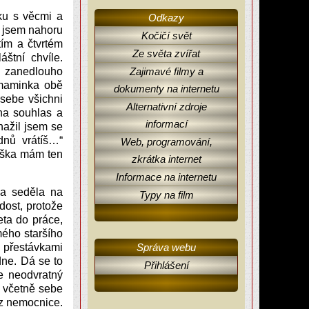
ku s věcmi a
Odkazy
l jsem nahoru
Kočičí svět
ím a čtvrtém
Ze světa zvířat
štní chvíle.
co zanedlouho
Zajimavé filmy a
 maminka obě
dokumenty na internetu
 sebe všichni
Alternativní zdroje
na souhlas a
informací
ažil jsem se
dnů vrátíš…“
Web, programování,
eška mám ten
zkrátka internet
Informace na internetu
a seděla na
Typy na film
dost, protože
eta do práce,
mého staršího
i přestávkami
Správa webu
dne. Dá se to
Přihlášení
te neodvratný
v, včetně sebe
 z nemocnice.