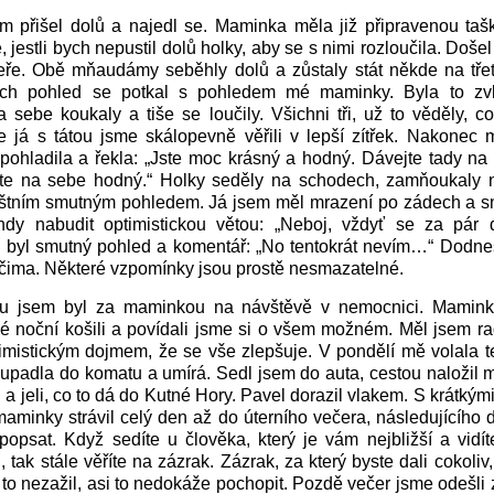
m přišel dolů a najedl se. Maminka měla již připravenou taš
, jestli bych nepustil dolů holky, aby se s nimi rozloučila. Doše
veře. Obě mňaudámy seběhly dolů a zůstaly stát někde na třet
ich pohled se potkal s pohledem mé maminky. Byla to zvlá
sebe koukaly a tiše se loučily. Všichni tři, už to věděly, 
ze já s tátou jsme skálopevně věřili v lepší zítřek. Nakonec
 pohladila a řekla: „Jste moc krásný a hodný. Dávejte tady na
te na sebe hodný.“ Holky seděly na schodech, zamňoukaly 
áštním smutným pohledem. Já jsem měl mrazení po zádech a sn
dy nabudit optimistickou větou: „Neboj, vždyť se za pár 
 byl smutný pohled a komentář: „No tentokrát nevím…“ Dodn
čima. Některé vzpomínky jsou prostě nesmazatelné.
u jsem byl za maminkou na návštěvě v nemocnici. Mamink
vé noční košili a povídali jsme si o všem možném. Měl jsem ra
imistickým dojmem, že se vše zlepšuje. V pondělí mě volala t
padla do komatu a umírá. Sedl jsem do auta, cestou naložil 
 a jeli, co to dá do Kutné Hory. Pavel dorazil vlakem. S krátkým
aminky strávil celý den až do úterního večera, následujícího 
popsat. Když sedíte u člověka, který je vám nejbližší a vidí
, tak stále věříte na zázrak. Zázrak, za který byste dali cokoli
 nezažil, asi to nedokáže pochopit. Pozdě večer jsme odešli