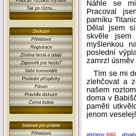
Poločas rozpadu myšlení
Náhle se mi
Tak po různu...
Pracoval js
parníku Titan
Dělal jsem s
Diskuze
skvěle jsem 
Přihlášení
myšlenkou na
Registrace
poslední výpl
Změna hesla a údajů
zamrzl úsměv 
Zapoměli jste heslo?
Vaše komentáře
Tím se mi d
Poslední příspěvky
zlehčovat a z
Fórum
našem roztom
Pravidla diskuze
doma v Babišč
Černá listina
paměti utkvěl
jenom veselejš
Salónek pro přátele
Přihlášení
přečteno:
6082
příspěv