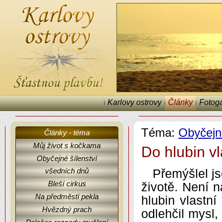
Karlovy ostrovy
Články
Fotoga
Téma:
Obyčejn
Články - téma
Můj život s kočkama
Do hlubin v
Obyčejné šílenství
Karlovy ostrovy, články, fejetony, Obyčejné šílenství všedních dnů.
všedních dnů
Přemýšlel j
Bleší cirkus
životě. Není n
Na předměstí pekla
hlubin vlastn
Hvězdný prach
odlehčil mysl,