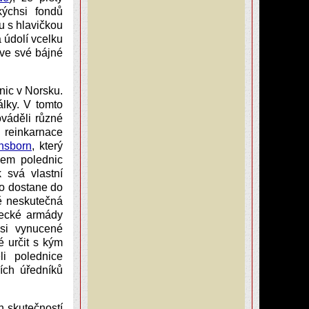
kýchsi fondů
u s hlavičkou
 údolí vcelku
ve své bájné
nic v Norsku.
lky. V tomto
váděli různé
 reinkarnace
nsborn
, který
kem polednic
 svá vlastní
lo dostane do
ně neskutečná
mecké armády
si vynucené
é určit s kým
li polednice
ích úředníků
 skutečností