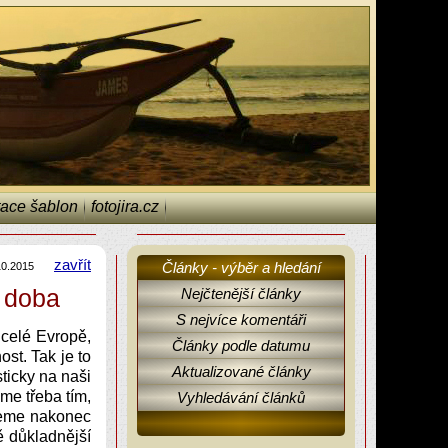
ace šablon
fotojira.cz
zavřít
Články - výběr a hledání
10.2015
á doba
Nejčtenější články
S nejvíce komentáři
 celé Evropě,
Články podle datumu
st. Tak je to
Aktualizované články
sticky na naši
me třeba tím,
Vyhledávání článků
ůžeme nakonec
ě důkladnější