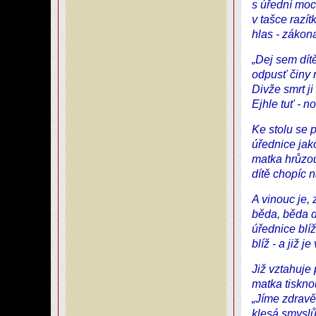
s úřední moc
v tašce razít
hlas - zákon
„Dej sem dít
odpusť činy n
Divže smrt j
Ejhle tuť - no
Ke stolu se pl
úřednice jako
matka hrůzou
dítě chopíc n
A vinouc je, 
běda, běda dí
úřednice blíž 
blíž - a již je
Již vztahuje
matka tiskn
„Jíme zdravě
klesá smysl