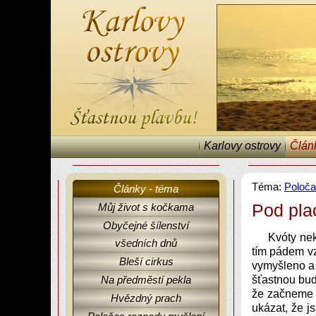
Karlovy ostrovy
Člán
Téma:
Poloča
Články - téma
Pod pla
Můj život s kočkama
Obyčejné šílenství
Karlovy ostrovy, články, fejetony, Poločas rozpadu myšlení.
Kvóty nek
všedních dnů
tím pádem vz
Bleší cirkus
vymyšleno a t
Na předměstí pekla
šťastnou bud
že začneme o
Hvězdný prach
ukázat, že j