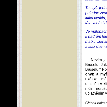
Tu slyš: jedna
poledne zvon
klika cvakla, 
táta vchází d
Ve mdlobách 
k ňadrům lej
matku vzkřísil
avšak dítě -
Nevím ja
Bruselu. Ja
Bruselu.“ Po
chyb a myš
ukázkou mé 
umístěn v kl
ničím neruš
uplatněním v
Článek nalez