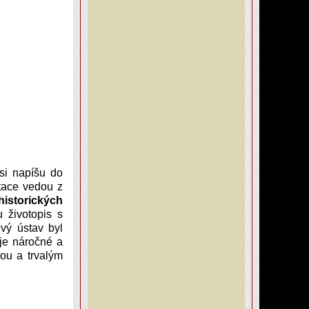
si napíšu do
tace vedou z
historických
 životopis s
vý ústav byl
uje náročné a
ou a trvalým