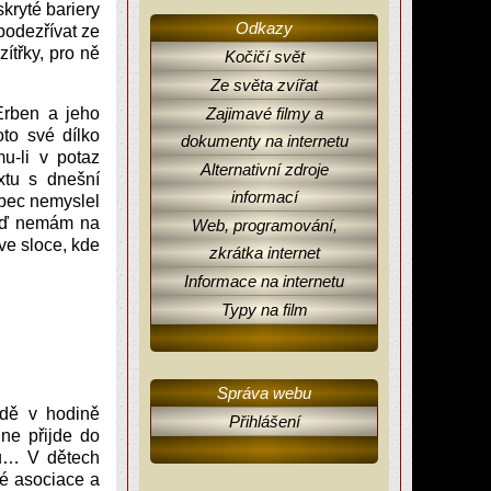
kryté bariery
Odkazy
podezřívat ze
ítřky, pro ně
Kočičí svět
Ze světa zvířat
Erben a jeho
Zajimavé filmy a
to své dílko
dokumenty na internetu
u-li v potaz
Alternativní zdroje
xtu s dnešní
informací
ůbec nemyslel
 teď nemám na
Web, programování,
ve sloce, kde
zkrátka internet
Informace na internetu
Typy na film
Správa webu
řídě v hodině
Přihlášení
ne přijde do
vu… V dětech
é asociace a