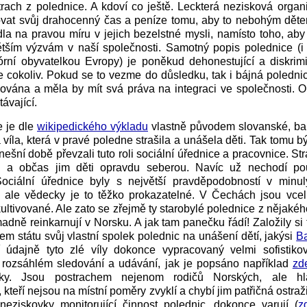
trach z polednice. A kdoví co ještě. Leckterá nezisková orga
vat svůj drahocenný čas a peníze tomu, aby to nebohým děte
la na pravou míru v jejich bezelstné mysli, namísto toho, ab
ětším výzvám v naší společnosti. Samotný popis polednice (i 
lórní obyvatelkou Evropy) je poněkud dehonestující a diskrim
 cokoliv. Pokud se to vezme do důsledku, tak i bájná poledn
nována a měla by mít svá práva na integraci ve společnosti. O
ávající.
e je dle
wikipedického výkladu
vlastně původem slovanské, ba
á víla, která v pravé poledne strašila a unášela děti. Tak tomu 
šní době převzali tuto roli sociální úřednice a pracovnice. Stra
če a občas jim děti opravdu seberou. Navíc už nechodí p
ciální úřednice byly s největší pravděpodobností v minul
, ale vědecky je to těžko prokazatelné. V Čechách jsou vcel
kultivované. Ale zato se zřejmě ty starobylé polednice z nějak
dně reinkarnují v Norsku. A jak tam panečku řádí! Založily s
em státu svůj vlastní spolek polednic na unášení dětí, jakýsi
Ba
 údajně tyto zlé víly dokonce vypracovaný velmi sofistiko
 rozsáhlém sledování a udávání, jak je popsáno například
zd
ovky. Jsou postrachem nejenom rodičů Norských, ale hl
 kteří nejsou na místní poměry zvyklí a chybí jim patřičná ostraž
ineziskovky monitorující činnost polednic, dokonce varují (
z