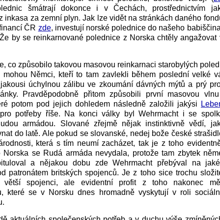
lednic šmátrají dokonce i v Čechách, prostřednictvím ja
z inkasa za zemní plyn. Jak lze vidět na stránkách daného fond
 financí ČR
zde
, investují norské polednice do našeho babiščina
 Že by se reinkarnované polednice z Norska chtěly angažovat 
e, co způsobilo takovou masovou reinkarnaci starobylých poled
 mohou Němci, kteří to tam zavlekli během poslední velké vá
 jakousi úchylnou zálibu ve zkoumání dávných mýtů a prý pro
hánky. Pravděpodobně přitom způsobili první masovou vlnu
eré potom pod jejich dohledem následně založili jakýsi
Lebe
 pro potřeby říše. Na konci války byl Wehrmacht i se spol
udou armádou. Slované zřejmě nějak instinktivně vědí, jak
ovnat do latě. Ale pokud se slovanské, nedej bože české strašid
árodnosti, která s tím neumí zacházet, tak je z toho evident
o Norska se Rudá armáda nevydala, protože tam zbytek ně
pituloval a nějakou dobu zde Wehrmacht přebýval na jaké
d patronátem britských spojenců. Je z toho sice trochu složit
é větší spojenci, ale evidentní profit z toho nakonec mě
, které se v Norsku dnes hromadně vyskytují v roli sociáln
u.
dě aktuálních společenských potřeb a v duchu výše zmíněných