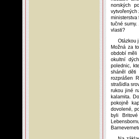
norských po
vytvořených 
ministerstva
tučné sumy.
vlasti?
Otázkou j
Možná za to
období měli
okultní dýc
polednic, kt
sháněl děti
rozprášen R
strašidla sr
rukou jiné n
kalamita. D
pokojně ka
dovolené, po
byli Britov
Lebensbornu
Barnevernet
Na zákla