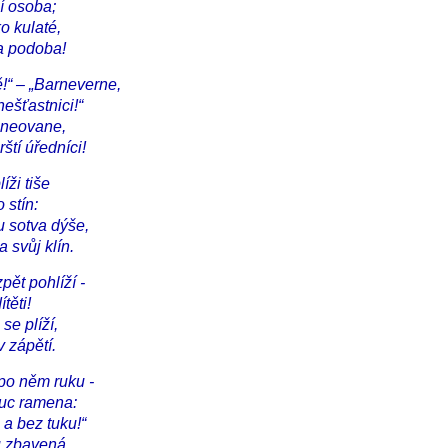
í osoba;
ko kulaté,
a podoba!
ě!“ – „Barneverne,
ešťastnici!“
i neovane,
rští úředníci!
íži tiše
 stín:
 sotva dýše,
a svůj klín.
zpět pohlíží -
těti!
se plíží,
 v zápětí.
 po něm ruku -
ouc ramena:
 a bez tuku!“
ů zbavená.