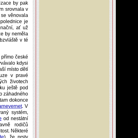
nizace by pak
m srovnala v
y se věnovala
polednice je
inační, ať už
ice by neměla
bzvláště v té
 přímo české
bývávalo kdysi
ší místo dětí
ouze v pravé
ých životech
ku ještě pod
ého záhadného
i tam dokonce
rnevernet
. V
vaný systém,
e
od nestátní
avně rodičů
itost. Některé
de
), že prsty