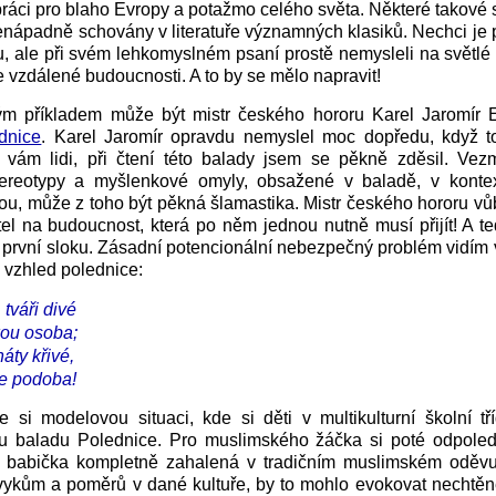
 práci pro blaho Evropy a potažmo celého světa. Některé takové s
enápadně schovány v literatuře významných klasiků. Nechci je 
, ale při svém lehkomyslném psaní prostě nemysleli na světlé z
e vzdálené budoucnosti. A to by se mělo napravit!
m příkladem může být mistr českého hororu Karel Jaromír 
dnice
. Karel Jaromír opravdu nemyslel moc dopředu, když to
 vám lidi, při čtení této balady jsem se pěkně zděsil. Vezm
stereotypy a myšlenkové omyly, obsažené v baladě, v konte
u, může z toho být pěkná šlamastika. Mistr českého hororu v
tel na budoucnost, která po něm jednou nutně musí přijít! A
 první sloku. Zásadní potencionální nebezpečný problém vidím 
 vzhled polednice:
tváři divé
kou osoba;
náty křivé,
ce podoba!
e si modelovou situaci, kde si děti v multikulturní školní t
čtou baladu Polednice. Pro muslimského žáčka si poté odpoled
o babička kompletně zahalená v tradičním muslimském odě
vykům a poměrů v dané kultuře, by to mohlo evokovat nechtěn