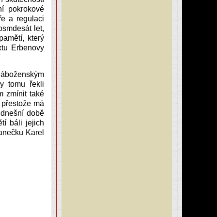
ní pokrokové
ře a regulaci
osmdesát let,
pamětí, který
xtu Erbenovy
 náboženským
y tomu řekli
 zmínit také
, přestože má
V dnešní době
í báli jejich
panečku Karel