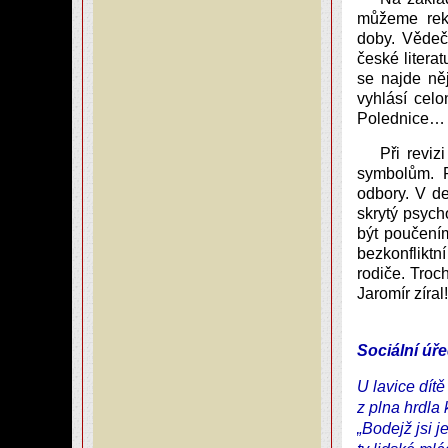
můžeme reko
doby. Vědečt
české litera
se najde něj
vyhlásí cel
Polednice…
Při revi
symbolům. R
odbory. V d
skrytý psych
být poučením
bezkonfliktn
rodiče. Troc
Jaromír zíral!
Sociální úř
U lavice dítě 
z plna hrdla 
„Bodejž jsi j