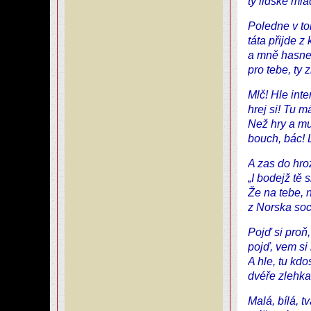
ty lidské mlá
Poledne v t
táta přijde z
a mně hasne
pro tebe, ty 
Mlč! Hle inte
hrej si! Tu m
Než hry a mu
bouch, bác! L
A zas do hro
„I bodejž tě 
Že na tebe, 
z Norska soc
Pojď si proň,
pojď, vem si 
A hle, tu kdo
dvéře zlehk
Malá, bílá, t