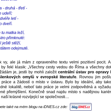
 - druhá - třetí -
 udeří;
dvéře letí -
o dveří.
tu matka leží,
stro přimknuté:
 ještě stěží,
 státem odejmuté.
k vy, ale já mám z opraveného textu velmi pozitivní pocit. A
k by řekl klasik: „Všechny cesty vedou do Říma a všechny do
žádám je, jestli by mohli založit
centrální ústav pro opravy 
lenkových omylů v evropské literatuře
. Rovnou jim pošlu
práce a žádostí o místo v ústavu. Bylo by ideální, aby tako
idné lokalitě, neboť tato práce je velmi zodpovědná a vyžad
ené přemýšlení. Konečně snad najdu místo s nadějnou kariér
 naší krásné rozvíjející se společnosti…
nete také na mém blogu na iDNES.cz zde: