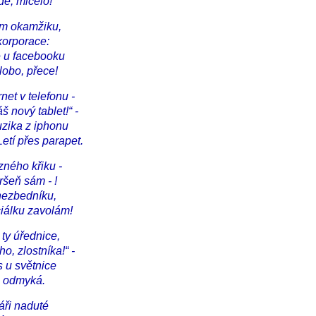
dě, mlčelo!
om okamžiku,
 korporace:
 u facebooku
zlobo, přece!
rnet v telefonu -
áš nový tablet!“ -
zika z iphonu
etí přes parapet.
zného křiku -
sršeň sám - !
nezbedníku,
iálku zavolám!
 ty úřednice,
ho, zlostníka!“ -
s u světnice
a odmyká.
váři naduté