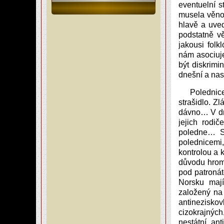
eventuelní s
musela věno
hlavě a uved
podstatně v
jakousi folk
nám asociuje
být diskrimi
dnešní a nast
Polednic
strašidlo. Zl
dávno… V dne
jejich rodi
poledne… So
polednicemi
kontrolou a 
důvodu hroma
pod patronát
Norsku mají
založený na
antinezisk
cizokrajných,
nestátní ant