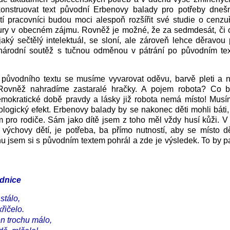
nstruovat text původní Erbenovy balady pro potřeby dneš
í pracovníci budou moci alespoň rozšířit své studie o cenzu
tury v obecném zájmu. Rovněž je možné, že za sedmdesát, či 
aký sečtělý intelektuál, se sloní, ale zároveň lehce děravou 
onárodní soutěž s tučnou odměnou v pátrání po původním te
zi původního textu se musíme vyvarovat oděvu, barvě pleti a
ovněž nahradíme zastaralé hračky. A pojem robota? Co b
emokratické době pravdy a lásky již robota nemá místo! Musím
ologický efekt. Erbenovy balady by se nakonec děti mohli báti
 pro rodiče. Sám jako dítě jsem z toho měl vždy husí kůži. 
í výchovy dětí, je potřeba, ba přímo nutností, aby se místo dět
hu jsem si s původním textem pohrál a zde je výsledek. To by 
ednice
stálo,
křičelo.
en trochu málo,