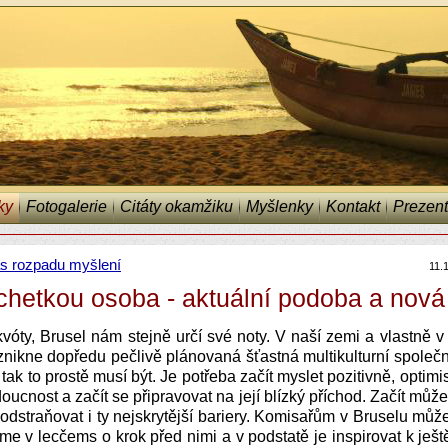
ky
Fotogalerie
Citáty okamžiku
Myšlenky
Kontakt
Prezent
s rozpadu myšlení
11.
chetkou osoba - aktuální podoba a nov
vóty, Brusel nám stejně určí své noty. V naší zemi a vlastně v
nikne dopředu pečlivě plánovaná šťastná multikulturní společno
ak to prostě musí být. Je potřeba začít myslet pozitivně, optimi
oucnost a začít se připravovat na její blízký příchod. Začít může
dstraňovat i ty nejskrytější bariery. Komisařům v Bruselu m
sme v lecčems o krok před nimi a v podstatě je inspirovat k ješt