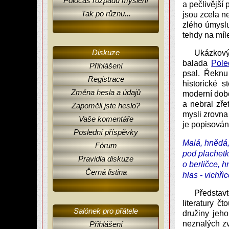
Poločas rozpadu myšlení
a pečlivější
Tak po různu...
jsou zcela n
zlého úmyslu
tehdy na míl
Diskuze
Ukázkový
balada
Pole
Přihlášení
psal. Řeknu
Registrace
historické 
Změna hesla a údajů
moderní dobo
a nebral zře
Zapoměli jste heslo?
mysli zrovna
Vaše komentáře
je popisován
Poslední příspěvky
Malá, hnědá, 
Fórum
pod plachet
Pravidla diskuze
o berličce, h
Černá listina
hlas - vichři
Představt
literatury 
Salónek pro přátele
družiny jeh
neznalých z
Přihlášení