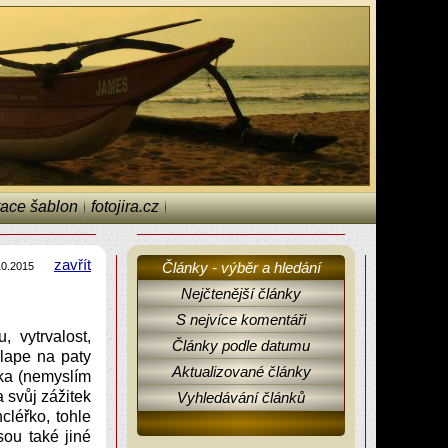
ace šablon
fotojira.cz
zavřít
Články - výběr a hledání
10.2015
Nejčtenější články
S nejvíce komentáři
, vytrvalost,
Články podle datumu
šlape na paty
Aktualizované články
ka (nemyslím
 svůj zážitek
Vyhledávání článků
cléřko, tohle
ou také jiné