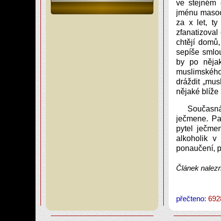
ve stejném 
jménu masoc
za x let, t
zfanatizoval
chtějí domů
sepíše smlo
by po nějak
muslimského
dráždit „mus
nějaké blíže
Současná
ječmene. Pa
pytel ječmen
alkoholik v
ponaučení, p
Článek nalez
přečteno:
692