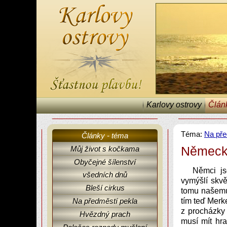
Karlovy ostrovy
Člán
Téma:
Na pře
Články - téma
Německ
Můj život s kočkama
Obyčejné šílenství
Karlovy ostrovy, články, fejetony, Na předměstí pekla.
Němci jso
všedních dnů
vymýšlí skvě
Bleší cirkus
tomu našemu
Na předměstí pekla
tím teď Merk
z procházky 
Hvězdný prach
musí mít hr