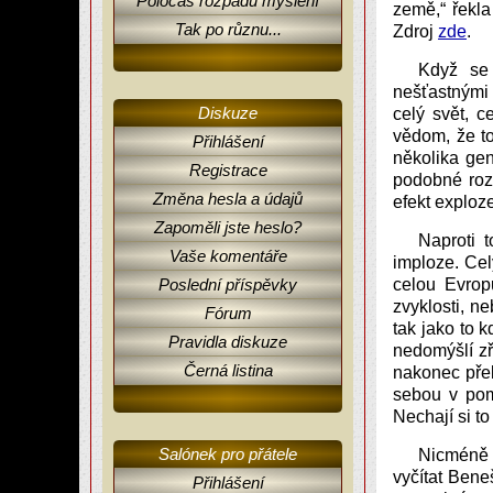
Poločas rozpadu myšlení
země,“ řekla
Tak po různu...
Zdroj
zde
.
Když se
nešťastnými 
Diskuze
celý svět, c
vědom, že t
Přihlášení
několika gen
Registrace
podobné roz
Změna hesla a údajů
efekt exploze
Zapoměli jste heslo?
Naproti 
Vaše komentáře
imploze. Ce
Poslední příspěvky
celou Evropu
zvyklosti, ne
Fórum
tak jako to k
Pravidla diskuze
nedomýšlí z
Černá listina
nakonec přek
sebou v pom
Nechají si to
Salónek pro přátele
Nicméně 
vyčítat Bene
Přihlášení