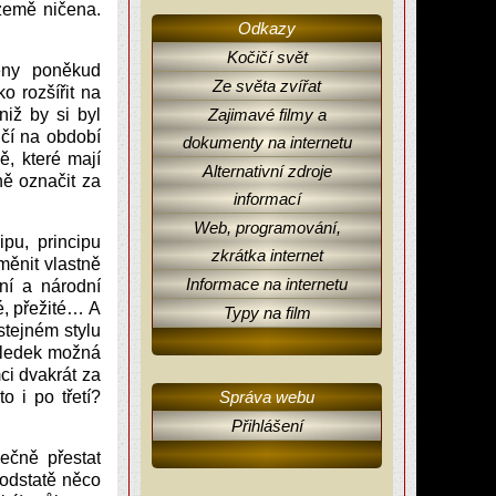
 země ničena.
Odkazy
Kočičí svět
eny poněkud
Ze světa zvířat
o rozšířit na
niž by si byl
Zajimavé filmy a
čí na období
dokumenty na internetu
ě, které mají
Alternativní zdroje
ě označit za
informací
Web, programování,
pu, principu
zkrátka internet
ěnit vlastně
Informace na internetu
lní a národní
lé, přežité… A
Typy na film
 stejném stylu
sledek možná
ci dvakrát za
 i po třetí?
Správa webu
Přihlášení
čně přestat
podstatě něco