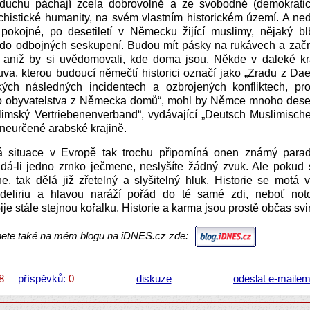
duchu páchají zcela dobrovolně a ze svobodné (demokratic
histické humanity, na svém vlastním historickém území. A ned
y pokojné, po desetiletí v Německu žijící muslimy, nějaký b
 do odbojných seskupení. Budou mít pásky na rukávech a začn
, aniž by si uvědomovali, kde doma jsou. Někde v daleké kr
uva, kterou budoucí němečtí historici označí jako „Zradu z D
ých následných incidentech a ozbrojených konfliktech, pr
 obyvatelstva z Německa domů“, mohl by Němce mnoho desetile
limský Vertriebenenverband“, vydávající „Deutsch Muslimisch
 neurčené arabské krajině.
 situace v Evropě tak trochu připomíná onen známý para
dá-li jedno zrnko ječmene, neslyšíte žádný zvuk. Ale pokud 
e, tak dělá již zřetelný a slyšitelný hluk. Historie se motá v
 deliriu a hlavou naráží pořád do té samé zdi, neboť not
ije stále stejnou kořalku. Historie a karma jsou prostě občas s
nete také na mém blogu na iDNES.cz zde:
8
příspěvků:
0
diskuze
odeslat e-maile