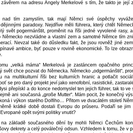
 závěrem na adresu Angely Merkelové s tím, že takto je její
 nad tím zamyslím, tak mají Němci své úspěchy vyváž
dějinnými paradoxy. Nejdříve měli führera, který chtěl Německ
elý svět pogermánštit, proměnit na říši jedné vyvolené rasy, a
o Německo nezvládne a vlastní zem a samotné Němce tím zni
erací. Nevzal také do důsledku fakt, že jsou rovněž jiné zem
pínavé ambice, byť pouze v rovině ekonomické. To lze obrazn
.
tomu „velká máma“ Merkelová je zastáncem opačného princi
lý svět chce pozvat do Německa. Německo „odgermánštit“, prom
 na multikulturní říši bez kulturních hranic a potlačit sociá
boť se pro daný projekt jeví jako xenofobní, rasistické, zastara
dysi přepískl a do konce nedomyslel ten jejich führer, tak to ve
řejmě ani současná „große Mutter“. Mám pocit, že konečný vý
oná i výkon starého Dolfiho… Přitom ve dvacátém století Něm
ěrně krátké době dostali Evropu do průseru. Podaří se jim to
 Evropané opět svými politiky vnutit?
na základě současného dění by mohli Němci Čechům kone
šovy dekrety a celý poválečný odsun. Vzhledem k tomu, že v 