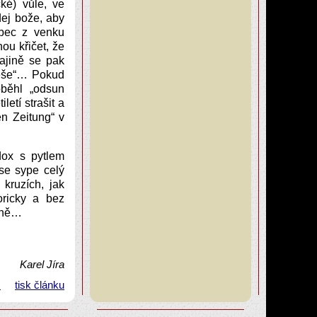
ké) vůle, ve
ej bože, aby
lbec z venku
ou křičet, že
ajině se pak
aeše“… Pokud
oběhl „odsun
tí strašit a
en Zeitung“ v
dox s pytlem
se sype celý
 kruzích, jak
oricky a bez
vině…
Karel Jíra
m
tisk článku