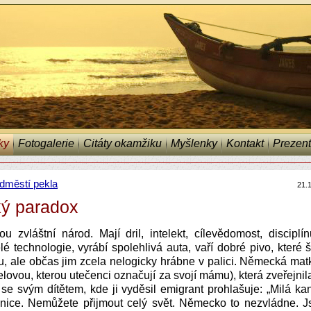
ky
Fotogalerie
Citáty okamžiku
Myšlenky
Kontakt
Prezent
dměstí pekla
21.
ý paradox
u zvláštní národ. Mají dril, intelekt, cílevědomost, disciplínu
lé technologie, vyrábí spolehlivá auta, vaří dobré pivo, které 
, ale občas jim zcela nelogicky hrábne v palici. Německá mat
elovou, kterou utečenci označují za svojí mámu), která zveřejnila
se svým dítětem, kde ji vyděsil emigrant prohlašuje: „Milá kan
anice. Nemůžete přijmout celý svět. Německo to nezvládne. Js