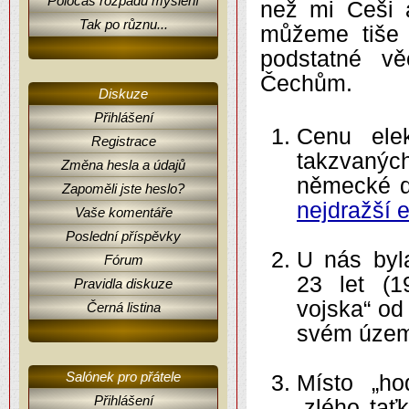
Poločas rozpadu myšlení
než mi Češi 
Tak po různu...
můžeme tiše 
podstatné v
Čechům.
Diskuze
Přihlášení
Cenu elek
Registrace
takzvaných
Změna hesla a údajů
německé d
Zapoměli jste heslo?
nejdražší e
Vaše komentáře
Poslední příspěvky
U nás byl
Fórum
23 let (1
Pravidla diskuze
vojska“ od
Černá listina
svém územ
Salónek pro přátele
Místo „h
Přihlášení
„zlého tať