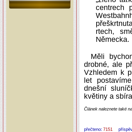
centrech p
Westbahnh
přeškrtnu
rtech, s
Německa.
Měli bycho
drobné, ale p
Vzhledem k př
let postavím
dnešní sluní
květiny a sbír
Článek naleznete také 
přečteno:
7151
příspěv