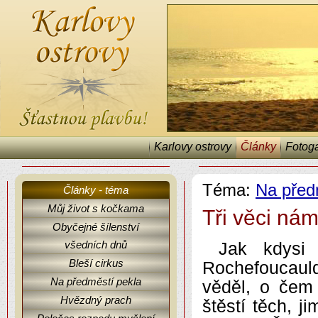
Karlovy ostrovy
Články
Fotoga
Téma:
Na před
Články - téma
Můj život s kočkama
Tři věci ná
Obyčejné šílenství
Karlovy ostrovy, články, fejetony, Na předměstí pekla.
všedních dnů
Jak kdysi
Bleší cirkus
Rochefoucaul
Na předměstí pekla
věděl, o čem 
Hvězdný prach
štěstí těch, 