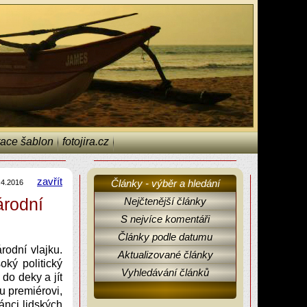
ace šablon
fotojira.cz
zavřít
Články - výběr a hledání
.4.2016
árodní
Nejčtenější články
S nejvíce komentáři
Články podle datumu
rodní vlajku.
Aktualizované články
oký politický
Vyhledávání článků
 do deky a jít
 premiérovi,
ánci lidských