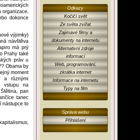
roamerických
Odkazy
 organizace,
Kočičí svět
nebo dokonce
Ze světa zvířat
Zajimavé filmy a
nové výjimky)
dokumenty na internetu
mná návštěva
apiro má prý
Alternativní zdroje
o Prahy také
informací
ských práv u
Web, programování,
??? Obama by
zkrátka internet
stejný moment
y a různými
Informace na internetu
e vstupu na
Typy na film
Štětina, pan
ančíce tanec
í nástupce to
Správa webu
Přihlášení
kapitalismus,