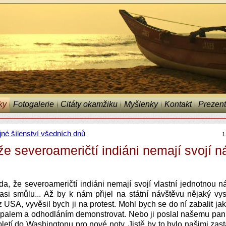
ky
Fotogalerie
Citáty okamžiku
Myšlenky
Kontakt
Prezent
né šílenství všedních dnů
1
e severoameričtí indiáni nemají svojí n
da, že severoameričtí indiáni nemají svojí vlastní jednotnou ná
asi smůlu... Až by k nám přijel na státní návštěvu nějaký vys
z USA, vyvěsil bych ji na protest. Mohl bych se do ní zabalit jak
palem a odhodláním demonstrovat. Nebo ji poslal našemu panu
oletí do Washingtonu pro nové noty. Jistě by to bylo našimi zast