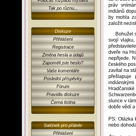
Poločas rozpadu myšlení
práv vnímán
Tak po různu...
indiánů dop
by mohla za
založit nez
Diskuze
Bohužel s
Přihlášení
svojí vlajk
představite
Registrace
dveře na Hr
Změna hesla a údajů
nepřijede. 
Zapoměli jste heslo?
českého pos
zavítal na s
Vaše komentáře
přešlapuje
Poslední příspěvky
indiánským
Fórum
Hradčanské 
Pravidla diskuze
Schwarzenbe
slunce v rám
Černá listina
dobře vědí a
PS: Otázka k
nebo dohoda 
Salónek pro přátele
Přihlášení