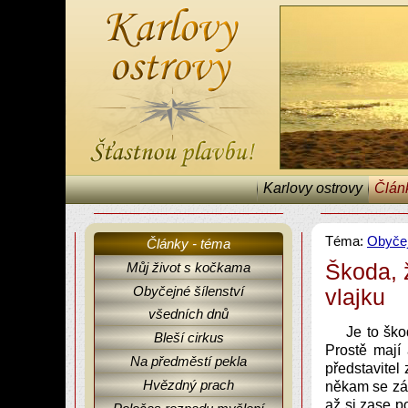
Karlovy ostrovy
Člán
Téma:
Obyčej
Články - téma
Škoda, ž
Můj život s kočkama
Obyčejné šílenství
vlajku
všedních dnů
Karlovy ostrovy, články, fejetony, Obyčejné šílenství všedních dnů.
Je to ško
Bleší cirkus
Prostě mají 
Na předměstí pekla
představitel 
Hvězdný prach
někam se zá
až si zase p