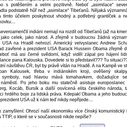
o s potěšením a velmi pozitivně. Neboť „asimilace“ seve
adla podstatně hůř než „asimilace“ Tibeťanů. Nějaká významná
 tímto účelem poskytnout vhodný a potřebný grantíček a 
iskovku…
everoameričtí indiáni nemají na rozdíl od Tibeťanů (až na kme
u, jako celek, jako národ. A zřejmě v budoucnu žádná význa
le USA na Hradě nehrozí. Americký velvyslanec Andrew Sch
ad zavřené a prezident USA Barack Hussein Obama zřejmě d
Neboť má asi černé svědomí, když viděl zápal pro hájení lid
lance pana Kalouska. Dovedete si to představit??? Tu situaci
tátní návštěvu ČR, byl by právě vítán na Hradě. A na Kampě ve 
 pan Kalousek, třeba v indiánském kroji, ověšený skalp
i symboly, nad hlavou mává tomahavkem, dožadujíce s
náměstí. Po jeho boku mu statečně asistuje europoslanec 
rg, Kocáb, Bursík a další osvícená elita českého národa, t
ci hrdého boje za lidská práva. Kdepak! Obama a jeho budouc
 prezident USA už k nám teď nikdy nepřijede…
 zamyšlení: Ohrozí naší ekonomiku více čínský komunistický 
TTIP, o které se v současnosti nikde nepíše?