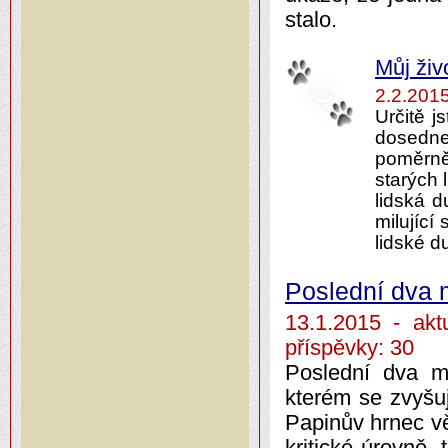
stalo.
Můj živ
2.2.201
Určitě j
dosedne
poměrně
starých 
lidská d
milující
lidské du
Poslední dva 
13.1.2015 - a
příspěvky: 30
Poslední dva m
kterém se zvyšuje
Papinův hrnec vě
kritické úrovně,