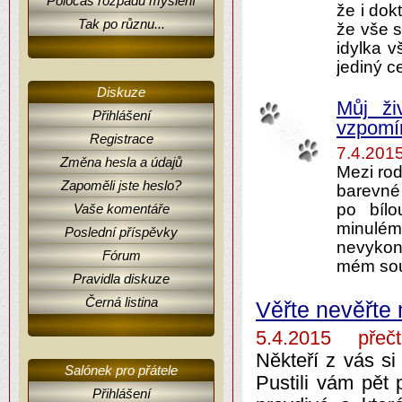
Poločas rozpadu myšlení
že i dok
Tak po různu...
že vše s
idylka v
jediný c
Diskuze
Můj ži
Přihlášení
vzpomí
Registrace
7.4.201
Změna hesla a údajů
Mezi rod
Zapoměli jste heslo?
barevné 
po bílo
Vaše komentáře
minulém 
Poslední příspěvky
nevykon
Fórum
mém souč
Pravidla diskuze
Černá listina
Věřte nevěřte 
5.4.2015 přečt
Někteří z vás si 
Salónek pro přátele
Pustili vám pět 
Přihlášení