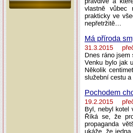
pravdivé a které
vlastně vůbec 
prakticky ve vše
nepřetržitě…
Má příroda sm
31.3.2015 přeč
Dnes ráno jsem s
Venku bylo jak u
Několik centime
služební cestu a
Pochodem ch
19.2.2015 přeč
Byl, nebyl kotel
Říká se, že pr
propaganda větš
ukáže, že jedna 