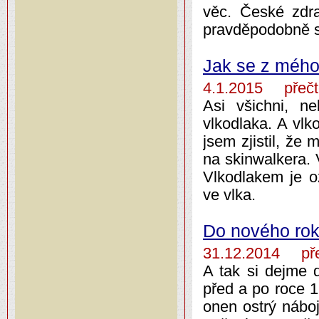
věc. České zdra
pravděpodobně s
Jak se z mého
4.1.2015 přečt
Asi všichni, ne
vlkodlaka. A vl
jsem zjistil, že
na skinwalkera. 
Vlkodlakem je o
ve vlka.
Do nového rok
31.12.2014 pře
A tak si dejme 
před a po roce 1
onen ostrý nábo