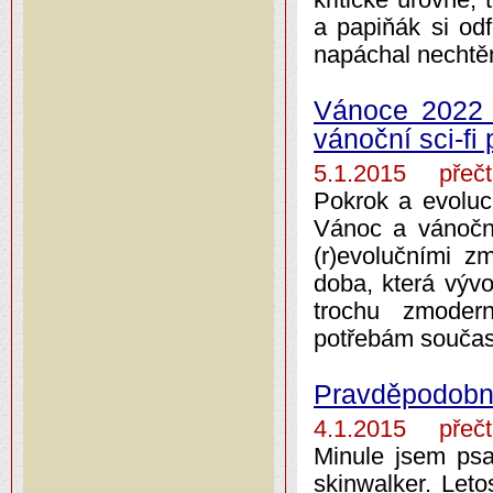
a papiňák si od
napáchal nechtěn
Vánoce 2022 
vánoční sci-f
5.1.2015 přečt
Pokrok a evoluci
Vánoc a vánoční
(r)evolučními z
doba, která vývo
trochu zmoder
potřebám součas
Pravděpodobn
4.1.2015 přečt
Minule jsem psa
skinwalker. Leto