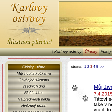
Karlovy ostrovy
Články
Fotoga
strana:
1
2
3
4
5
>>
Články - téma
Můj život s kočkama
Obyčejné šílenství
Karlovy ostrovy, články a fejetony.
všedních dnů
Můj živ
Bleší cirkus
7.4.201
Tátovi 
Na předměstí pekla
také v n
Hvězdný prach
vrátil d