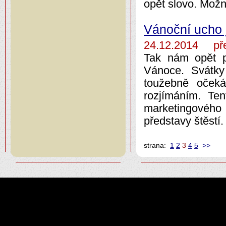
opět slovo. Možn
Vánoční ucho 
24.12.2014 pře
Tak nám opět po
Vánoce. Svátky
toužebně oček
rozjímáním. Ten
marketingového 
představy štěstí.
strana:
1
2
3
4
5
>>