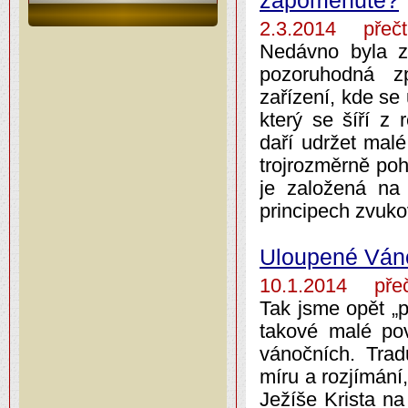
zapomenuté?
2.3.2014 přečt
Nedávno byla z
pozoruhodná zp
zařízení, kde se
který se šíří z 
daří udržet mal
trojrozměrně poh
je založená na 
principech zvuko
Uloupené Ván
10.1.2014 přeč
Tak jsme opět „p
takové malé po
vánočních. Trad
míru a rozjímání
Ježíše Krista na