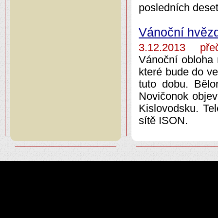
posledních deset
Vánoční hvěz
3.12.2013 přeč
Vánoční obloha 
které bude do ve
tuto dobu. Bělo
Novičonok objevi
Kislovodsku. Te
sítě ISON.