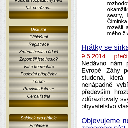
Poločas rozpadu myšlení
rozhodo
Tak po různu...
okamžiku
sestry,
Čiminka
rozešli 
Diskuze
mého ži
Přihlášení
Registrace
Hrátky se sir
Změna hesla a údajů
9.5.2014 přečt
Zapoměli jste heslo?
Nedávno nám pr
Vaše komentáře
Evropě. Záhy p
Poslední příspěvky
studená, která
Fórum
nenápadně vyb
Pravidla diskuze
především hrozb
Černá listina
zdůrazňovaly svý
obyvatelstvo vlas
Salónek pro přátele
Objevujeme no
Přihlášení