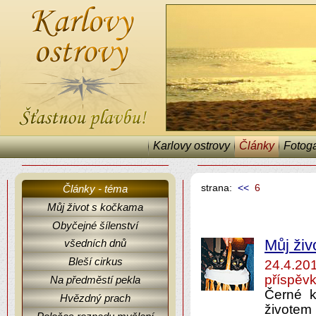
Karlovy ostrovy
Články
Fotoga
strana:
<<
6
Články - téma
Můj život s kočkama
Obyčejné šílenství
Karlovy ostrovy, články a fejetony.
všedních dnů
Můj živ
Bleší cirkus
24.4.2
příspěvk
Na předměstí pekla
Černé k
Hvězdný prach
životem