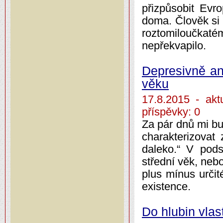
přizpůsobit Evro
doma. Člověk si 
roztomiloučkat
nepřekvapilo.
Depresivně ant
věku
17.8.2015 - a
příspěvky: 0
Za pár dnů mi bu
charakterizovat
daleko.“ V podst
střední věk, nebo
plus mínus určit
existence.
Do hlubin vla