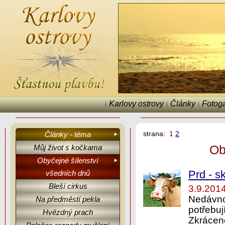
Karlovy ostrovy
Články
Fotoga
strana:
1
2
Články - téma
Ob
Můj život s kočkama
Obyčejné šílenství
Karlovy ostrovy, články a fejetony.
všedních dnů
Prd - s
Bleší cirkus
3.9.201
Nedávno
Na předměstí pekla
potřebuj
Hvězdný prach
Zkrácen