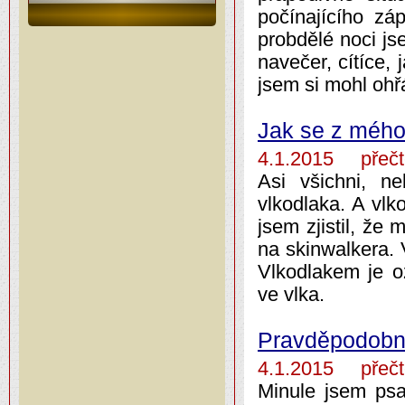
počínajícího záp
probdělé noci js
navečer, cítíce, 
jsem si mohl ohř
Jak se z mého
4.1.2015 přečt
Asi všichni, ne
vlkodlaka. A vl
jsem zjistil, že
na skinwalkera. 
Vlkodlakem je o
ve vlka.
Pravděpodobn
4.1.2015 přečt
Minule jsem psa