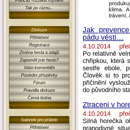
Poločas rozpadu myšlení
produku
Tak po různu...
klima. 
trávení, 
Jak prevence
Diskuze
pádu vésti…
Přihlášení
Registrace
4.10.2014 přeč
Změna hesla a údajů
Po relativně vel
chřipkou, která 
Zapoměli jste heslo?
sestře ebole, p
Vaše komentáře
Člověk si to pr
Poslední příspěvky
přičinění vyslouž
Fórum
do původního st
Pravidla diskuze
Černá listina
Ztraceni v hor
4.10.2014 přeč
Salónek pro přátele
Silná horečka o
prapodivné situ
Přihlášení