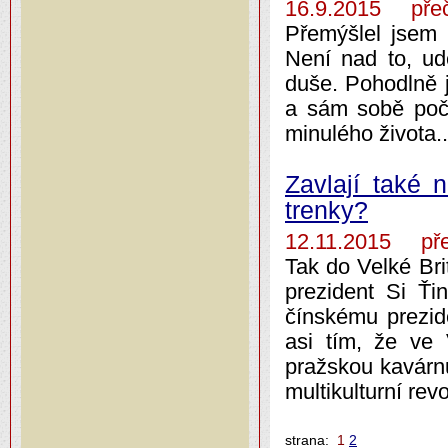
16.9.2015 přeč
Přemýšlel jsem 
Není nad to, udě
duše. Pohodlně j
a sám sobě počí
minulého života..
Zavlají také
trenky?
12.11.2015 pře
Tak do Velké Bri
prezident Si Ťin
čínskému prezide
asi tím, že ve 
pražskou kavárnu
multikulturní rev
strana:
1
2