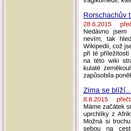
tragikomedii, kte
Rorschachův t
28.6.2015 přeč
Nedávno jsem p
nevím, tak hled
Wikipedii, což j
při té příležito
na této wiki st
kulaté zeměkou
zapůsobila poněk
Zima se blíží
8.8.2015 přečt
Máme začátek srp
uprchlíky z Afri
Možná si trochu
sebou na cest