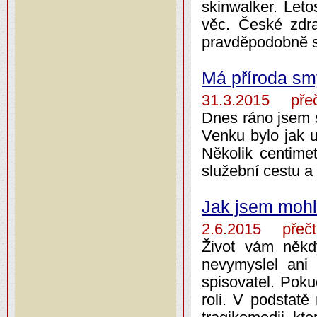
skinwalker. Leto
věc. České zdra
pravděpodobně s
Má příroda sm
31.3.2015 přeč
Dnes ráno jsem s
Venku bylo jak u
Několik centime
služební cestu a
Jak jsem mohl
2.6.2015 přečt
Život vám někdy
nevymyslel ani t
spisovatel. Poku
roli. V podstatě