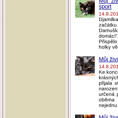
Můj živ
sport
14.8.20
Djamilk
začátku
Damuška
domácí“
Přispěl
holky vě
Můj živo
14.8.20
Ke konci
krásných
přijala 
narozen
určená p
oběma 
nejednu
Můj živ