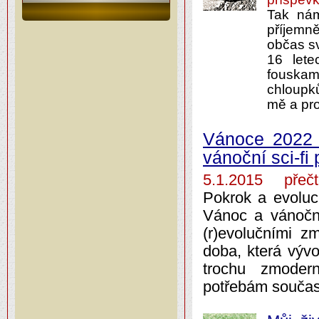
Tak nám
příjemn
občas sv
16 lete
fouskam
chloupk
mě a pro
Vánoce 2022 
vánoční sci-f
5.1.2015 přečt
Pokrok a evoluci
Vánoc a vánoční
(r)evolučními z
doba, která vývo
trochu zmoder
potřebám součas