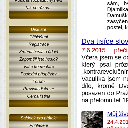
Poločas rozpadu myšlení
sám, bý
Tak po různu...
Djamilk
Damušky
zasyčen
postel, 
Diskuze
Přihlášení
Dva tisíce slo
Registrace
7.6.2015 přečt
Změna hesla a údajů
Včera jsem se do
Zapoměli jste heslo?
který psal pró
Vaše komentáře
„kontrarevoluční
Poslední příspěvky
Vaculíka jsem ne
Fórum
dílo, kromě Dvo
Pravidla diskuze
posazen do Pražs
Černá listina
na přelomu let 1
Můj živ
Salónek pro přátele
24.4.2
Přihlášení
příspěvk