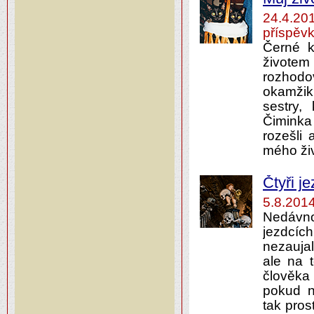
24.4.2
příspěvk
Černé k
životem
rozhodo
okamžiku
sestry,
Čiminka
rozešli 
mého ži
Čtyři je
5.8.201
Nedávno 
jezdcích
nezauja
ale na 
člověka
pokud n
tak pros