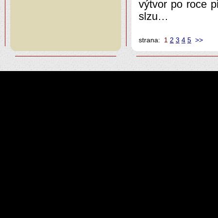
výtvor po roce p
slzu…
strana:
1
2
3
4
5
>>