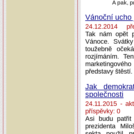
A pak, p
Vánoční ucho 
24.12.2014 pře
Tak nám opět po
Vánoce. Svátky
toužebně oček
rozjímáním. Ten
marketingového 
představy štěstí.
Jak demokrat
společnosti
24.11.2015 - 
příspěvky: 0
Asi budu patřit
prezidenta Mi
sekta použil p