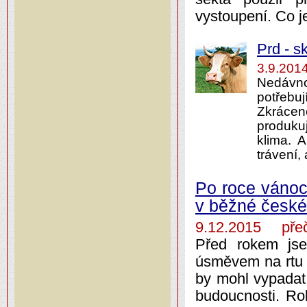
vystoupení. Co j
Prd - s
3.9.201
Nedávno
potřebuj
Zkrácen
produku
klima. 
trávení, 
Po roce vánoc
v běžné česk
9.12.2015 přeč
Před rokem jse
úsměvem na rtu n
by mohl vypadat
budoucnosti. Rok