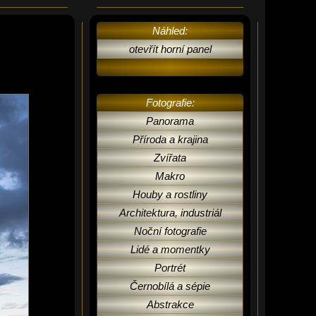
Náhled:
otevřít horní panel
Fotografie:
Panorama
Příroda a krajina
Zvířata
Makro
Houby a rostliny
Architektura, industriál
Noční fotografie
Lidé a momentky
Portrét
Černobílá a sépie
Abstrakce