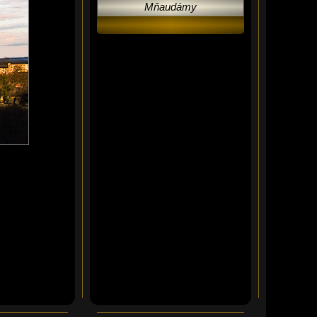
Mňaudámy