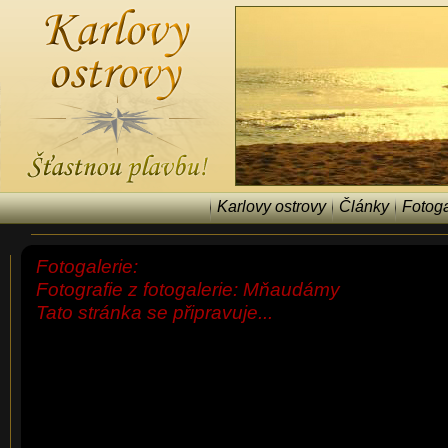
Karlovy ostrovy
Články
Fotoga
Fotogalerie:
Fotografie z fotogalerie: Mňaudámy
Tato stránka se připravuje...