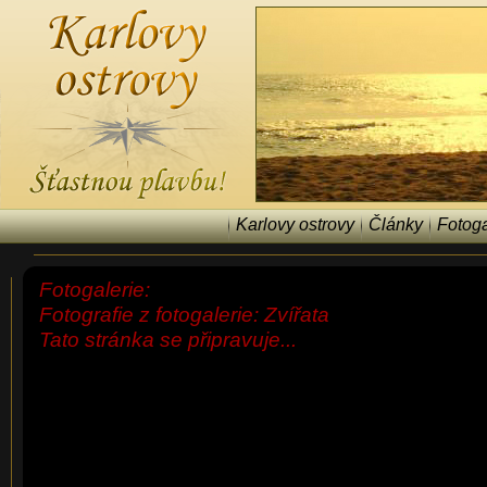
Karlovy ostrovy
Články
Fotoga
Fotogalerie:
Fotografie z fotogalerie: Zvířata
Tato stránka se připravuje...