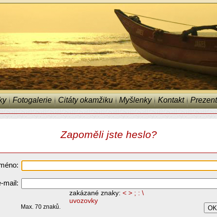
ky
Fotogalerie
Citáty okamžiku
Myšlenky
Kontakt
Prezent
Zapoměli jste heslo?
jméno:
e-mail:
zakázané znaky:
< > ; : \
uvozovky
Max. 70 znaků.