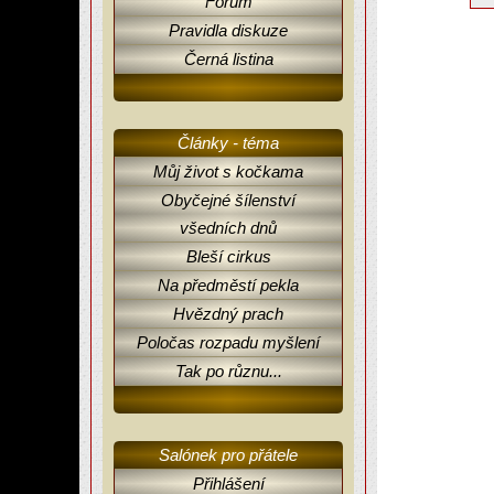
Fórum
Pravidla diskuze
Černá listina
Články - téma
Můj život s kočkama
Obyčejné šílenství
všedních dnů
Bleší cirkus
Na předměstí pekla
Hvězdný prach
Poločas rozpadu myšlení
Tak po různu...
Salónek pro přátele
Přihlášení