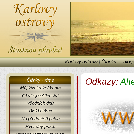
Karlovy ostrovy
Články
Fotoga
Odkazy:
Alt
Články - téma
Můj život s kočkama
Karlovy ostrovy, odkazy.
Obyčejné šílenství
všedních dnů
Bleší cirkus
Na předměstí pekla
Hvězdný prach