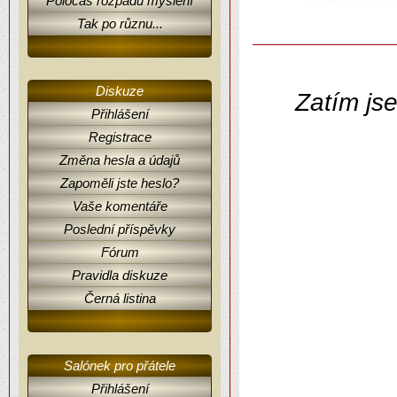
Poločas rozpadu myšlení
Tak po různu...
Diskuze
Zatím js
Přihlášení
Registrace
Změna hesla a údajů
Zapoměli jste heslo?
Vaše komentáře
Poslední příspěvky
Fórum
Pravidla diskuze
Černá listina
Salónek pro přátele
Přihlášení