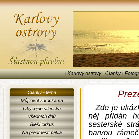
Karlovy ostrovy
Články
Fotoga
Prez
Články - téma
Můj život s kočkama
Zde je ukáz
Obyčejné šílenství
něj přidán 
všedních dnů
sesterské str
Bleší cirkus
barvou rámeč
Na předměstí pekla