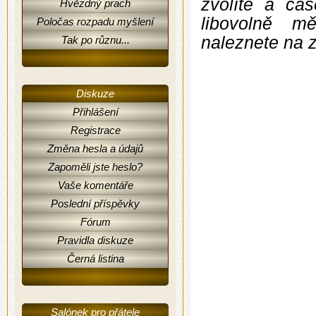
zvolíte a ča
Hvězdný prach
libovolně m
Poločas rozpadu myšlení
naleznete na z
Tak po různu...
Diskuze
Přihlášení
Registrace
Změna hesla a údajů
Zapoměli jste heslo?
Vaše komentáře
Poslední příspěvky
Fórum
Pravidla diskuze
Černá listina
Salónek pro přátele